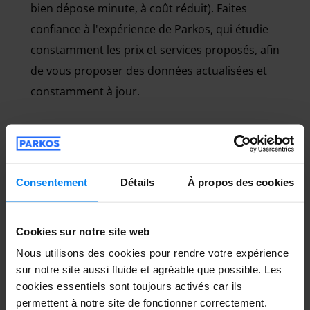
bien dépose minute, à coût réduit). Faites
confiance à l'expérience de Parkos, qui étudie
constamment les prix et services proposés, afin
de vous proposer des données actualisées et
constamment à jour.
Consentement
Détails
À propos des cookies
Choisissez le type de parking que vous
souhaitez :
vous souhaitez garer une voiture
ou une moto ? Vous recherchez plutôt un
Cookies sur notre site web
parking en plein air ou un parking couvert ? Le
Nous utilisons des cookies pour rendre votre expérience
service Parkos vous permet de filtrer un grand
sur notre site aussi fluide et agréable que possible. Les
cookies essentiels sont toujours activés car ils
nombre de paramètres. Notamment, parking
permettent à notre site de fonctionner correctement.
disposant du service voiturier ou de navette,