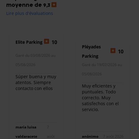
moyenne de 9,3
Lire plus d'évaluations
10
Elite Parking
Pléyades
10
Garé du 03/08/2026 au
Parking
05/08/2026
Garé du 19/07/2026 au
05/08/2026
Súper buena y muy
atentos. Siempre
Muy eficientes y
contacto con ellos
puntuales. Todo
correcto. Muy
satisfechos con el
servicio.
maría luisa
7
valdaracete
août
anónimo
7 août 2026