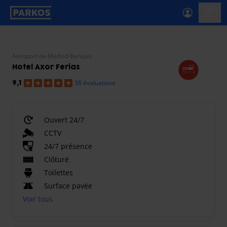
étiquette-de-navigation-principale
menu-
Aéroport de Madrid-Barajas
Hotel Axor Ferias
38 évaluations
9,1
Ouvert 24/7
CCTV
24/7 présence
Clôturé
Toilettes
Surface pavée
Voir tous