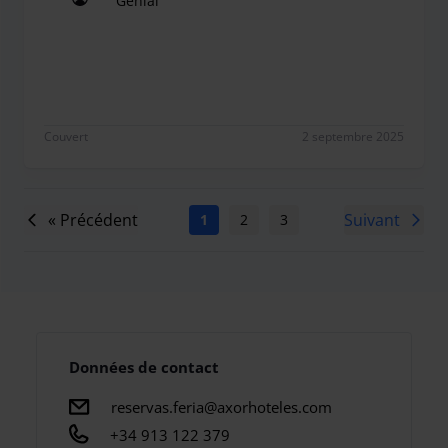
Genial
Genial
Couvert
2 septembre 2025
« Précédent
Suivant
1
2
3
4
5
6
7
Données de contact
reservas.feria@axorhoteles.com
+34 913 122 379