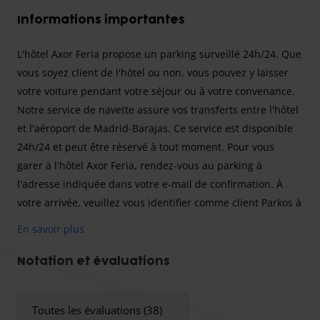
Informations importantes
L'hôtel Axor Feria propose un parking surveillé 24h/24. Que
vous soyez client de l'hôtel ou non, vous pouvez y laisser
votre voiture pendant votre séjour ou à votre convenance.
Notre service de navette assure vos transferts entre l'hôtel
et l'aéroport de Madrid-Barajas. Ce service est disponible
24h/24 et peut être réservé à tout moment. Pour vous
garer à l'hôtel Axor Feria, rendez-vous au parking à
l'adresse indiquée dans votre e-mail de confirmation. À
votre arrivée, veuillez vous identifier comme client Parkos à
la réception et présenter votre confirmation de réservation.
En savoir plus
Vous serez ensuite conduit au terminal des départs de
l'aéroport de Madrid-Barajas. À votre retour, après avoir
Notation et évaluations
récupéré vos bagages, veuillez les appeler ; ils viendront
vous chercher immédiatement à l'arrêt de navette de
Toutes les évaluations (38)
l'hôtel, dont ils vous indiqueront l'emplacement.