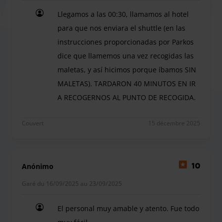
Llegamos a las 00:30, llamamos al hotel
para que nos enviara el shuttle (en las
instrucciones proporcionadas por Parkos
dice que llamemos una vez recogidas las
maletas, y así hicimos porque íbamos SIN
MALETAS). TARDARON 40 MINUTOS EN IR
A RECOGERNOS AL PUNTO DE RECOGIDA.
Llegamos a las 00:30, llamamos al hotel para q
Couvert
15 décembre 2025
Anónimo
10
Garé du 16/09/2025 au 23/09/2025
El personal muy amable y atento. Fue todo