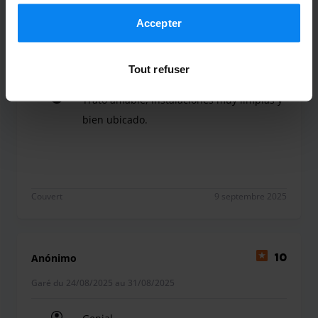
conformément aux règles en vigueur dans votre pays,
mais vous pouvez modifier vos paramètres à tout
Accepter
Fernando Sánchez villegas
moment. Pour plus de détails, consultez notre
Politique
10
de confidentialité
.
Garé du 05/09/2025 au 07/09/2025
Tout refuser
Trato amable, instalaciones muy limpias y
bien ubicado.
Trato amable, instalaciones muy limpias y bien u
Couvert
9 septembre 2025
Anónimo
10
Garé du 24/08/2025 au 31/08/2025