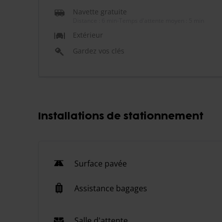
Navette gratuite
Distance : 6 min
-
Temps d'attente moyen : 5 min
Extérieur
Gardez vos clés
Installations de stationnement
Surface pavée
Assistance bagages
Salle d'attente