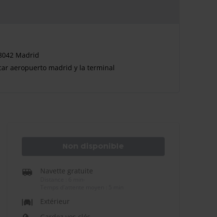
8042 Madrid
car aeropuerto madrid y la terminal
Non disponible
Navette gratuite
Distance : 6 min
-
Temps d'attente moyen : 5 min
Extérieur
Gardez vos clés