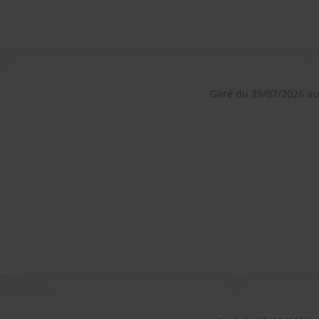
e retour.
tel.
Garé du 29/07/2026 au
.
 sur l’état de l’aéroport, les incidents, les terminaux et
acera.
iples et quadruples