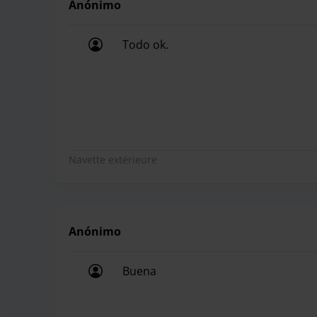
Anónimo
Todo ok.
Todo ok.
Navette extérieure
Anónimo
Buena
Buena