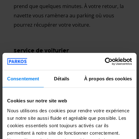
prend que quelques minutes. À votre retour, la
navette vous ramènera au parking où vous
pourrez récupérer votre voiture.
Service de voiturier
Consentement
Détails
À propos des cookies
Cookies sur notre site web
L’intérêt du service voiturier est de vous offrir
Nous utilisons des cookies pour rendre votre expérience
sur notre site aussi fluide et agréable que possible. Les
un confort maximum pour un prix raisonnable.
cookies essentiels sont toujours activés car ils
Il s’agit d’une option simple, efficace et sans
permettent à notre site de fonctionner correctement.
soucis. Vous devez simplement vous rendre au