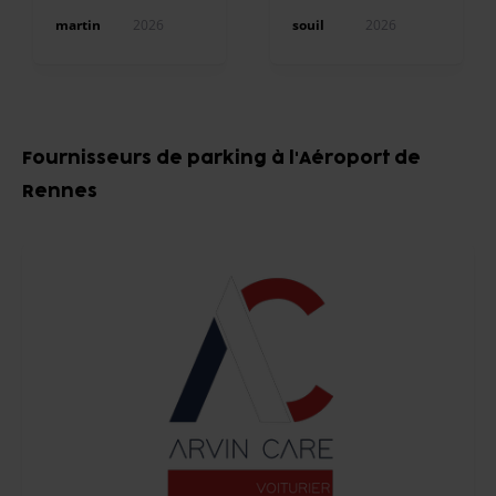
airport. Niklas was
very professional
martin
2026
souil
2026
and chilled .
Thoroughly
recommend
Item
1
Fournisseurs de parking à l'Aéroport de
of
Rennes
10