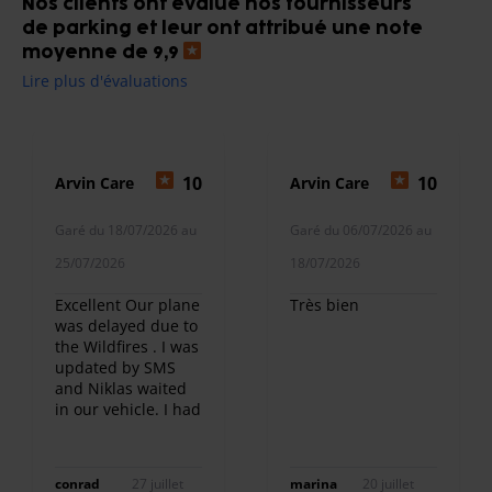
Nos clients ont évalué nos fournisseurs
de parking et leur ont attribué une note
moyenne de 9,9
Lire plus d'évaluations
10
10
Arvin Care
Arvin Care
Garé du 18/07/2026 au
Garé du 06/07/2026 au
25/07/2026
18/07/2026
Excellent Our plane
Très bien
was delayed due to
the Wildfires . I was
updated by SMS
and Niklas waited
in our vehicle. I had
spare money to
leave a tip but
spent it on fluids in
conrad
27 juillet
marina
20 juillet