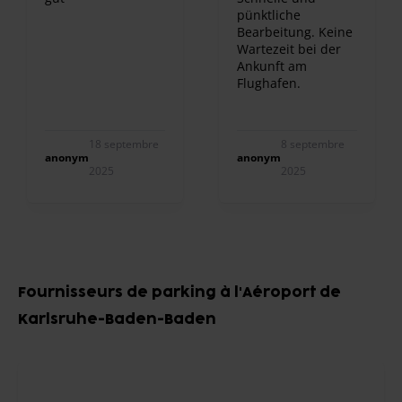
pünktliche
Bearbeitung. Keine
Wartezeit bei der
Ankunft am
Flughafen.
18 septembre
8 septembre
anonym
anonym
2025
2025
Item
1
Fournisseurs de parking à l'Aéroport de
of
Karlsruhe-Baden-Baden
10