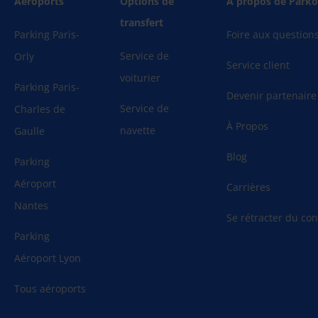
Aéroports
Options de
À propos de Parko
transfert
Parking Paris-
Foire aux question
Service de
Orly
Service client
voiturier
Parking Paris-
Devenir partenaire
Service de
Charles de
À Propos
navette
Gaulle
Blog
Parking
Aéroport
Carrières
Nantes
Se rétracter du cont
Parking
Aéroport Lyon
Tous aéroports