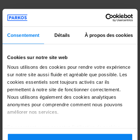
Stationnement de longue durée à
Consentement
Détails
À propos des cookies
l'aéroport de Baden Baden
Cookies sur notre site web
Nous utilisons des cookies pour rendre votre expérience
sur notre site aussi fluide et agréable que possible. Les
cookies essentiels sont toujours activés car ils
permettent à notre site de fonctionner correctement.
Nous utilisons également des cookies analytiques
anonymes pour comprendre comment nous pouvons
améliorer nos services.
Que vous souhaitiez vous garer quelques jours ou
plusieurs mois, avec Parkos vous trouverez toujours
En acceptant, vous acceptez l'utilisation de cookies
la meilleure offre pour votre temps de
conformément aux règles en vigueur dans votre pays,