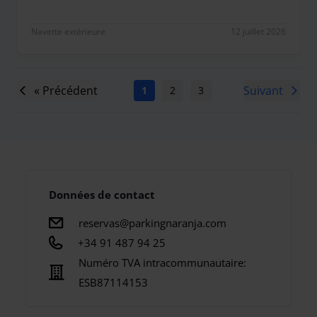
buena experiencia, fueron amables y comunicativ
Navette extérieure
12 juillet 2026
« Précédent
Suivant
1
2
3
4
5
6
7
Données de contact
reservas@parkingnaranja.com
+34 91 487 94 25
Numéro TVA intracommunautaire:
ESB87114153