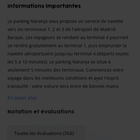
Informations importantes
Le parking Naranja vous propose un service de navette
vers les
terminaux 1, 2 et 3
de l'aéroport de Madrid-
Barajas. Les voyageurs se rendant au terminal 4 pourront
se rendre gratuitement au terminal 1, puis emprunter la
navette aéroportuaire jusqu'au terminal 4 (départs toutes
les 5 à 10 minutes). Le parking Naranja se situe à
seulement 5 minutes des terminaux. Commencez votre
voyage dans les meilleures conditions et ayez l'esprit
tranquille : votre voiture sera entre de bonnes mains
jusqu'à votre retour.
En savoir plus
Horaires d'ouverture
Voici les horaires du parking Naranja :
Notation et évaluations
La navette entre le parking et les terminaux circule de
4h00 à 1h50 le lendemain matin. La navette entre
Toutes les évaluations (366)
l'aéroport et le parking circule de 4h10 à 2h00 le