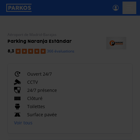
étiquette-de-navigation-principale
menu-
Aéroport de Madrid-Barajas
Parking Naranja Estándar
366 évaluations
8,3
Ouvert 24/7
CCTV
24/7 présence
Clôturé
Toilettes
Surface pavée
Voir tous