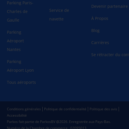
Parking Paris-
Devenir partenaire
Service de
Charles de
À Propos
navette
Gaulle
Blog
Parking
Aéroport
Carrières
Nantes
Se rétracter du cont
Parking
Aéroport Lyon
Tous aéroports
Conditions générales
Politique de confidentialité
Politique des avis
Accessibilité
Parkos fait partie de ParkosBV @2026. Enregistrée aux Pays-Bas.
Numéro de la Chambre de commerce : 02095013