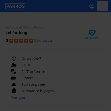
étiquette-de-navigation-principale
menu-
Aéroport de Madrid-Barajas
Jet Parking
5 évaluations
2
Ouvert 24/7
CCTV
24/7 présence
Clôturé
Surface pavée
Assistance bagages
Voir tous