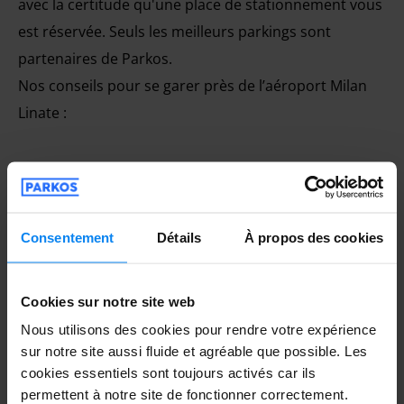
avec la certitude qu'une place de stationnement vous
est réservée. Seuls les meilleurs parkings sont
partenaires de Parkos.
Nos conseils pour se garer près de l’aéroport Milan
Linate :
Comparez les différents parkings :
Comparez
Consentement
Détails
À propos des cookies
les différents parkings à proximité des
aéroports pour trouver l'option qui vous
Cookies sur notre site web
convient le mieux et réservez dès maintenant à
Nous utilisons des cookies pour rendre votre expérience
un prix avantageux. Avec Parkos, vous
sur notre site aussi fluide et agréable que possible. Les
trouverez les meilleures places de
cookies essentiels sont toujours activés car ils
stationnement près de l'aéroport.
permettent à notre site de fonctionner correctement.