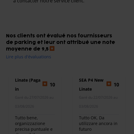
à contacter notre service client.
Nos clients ont évalué nos fournisseurs
de parking et leur ont attribué une note
moyenne de 9,5
Lire plus d'évaluations
Avioparking
Linate (Paga
SEA P4 New
10
10
in
Linate
Garé du 27/07/2026 au
Garé du 22/07/2026 au
parcheggio)
03/08/2026
03/08/2026
Tutto bene,
Tutto OK, Da
organizzazione
utilizzare ancora in
precisa puntuale e
futuro