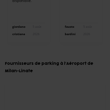
disponibile.
giordano
5 août
fausto
5 août
cristiana
2026
bardini
2026
Item
1
Fournisseurs de parking à l'Aéroport de
of
Milan-Linate
9