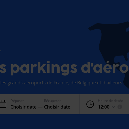
s
s parkings d'aéro
les grands aéroports de France, de Belgique et d'ailleurs
Déposer
Récupérer
Heure de dépôt
Choisir date
—
Choisir date
12:00