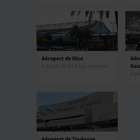
Aéroport de Nice
Aér
À partir de 65 € par semaine
Gaul
À pa
Aéroport de Toulouse