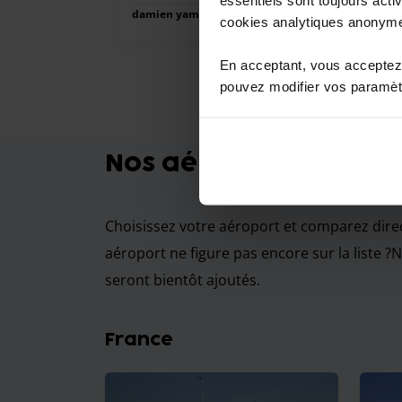
damien yamoum
Navette extérieure
cookies analytiques anonym
En acceptant, vous acceptez 
Item
pouvez modifier vos paramètr
1
of
Nos aéroports
10
Choisissez votre aéroport et comparez direct
aéroport ne figure pas encore sur la liste ?
N
seront bientôt ajoutés.
France