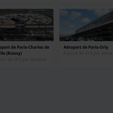
oport de Paris-Charles de
Aéroport de Paris-Orly
le (Roissy)
À partir de 42 € par sema
rtir de 28 € par semaine