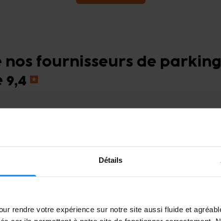
é nos fournisseurs de parking 
 9,4
10
Profil Car Parking
Garé du 29/07/2026 au 05/08
Très bon rapport quali
Détails
ur rendre votre expérience sur notre site aussi fluide et agréab
vés car ils permettent à notre site de fonctionner correctement.