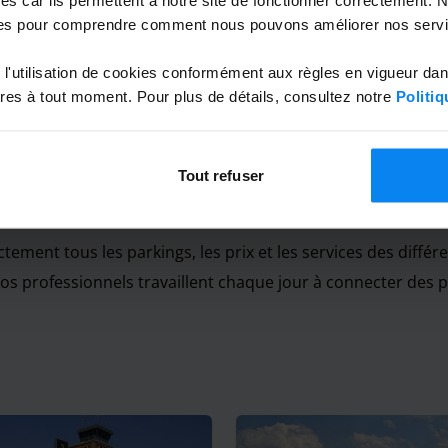
7 août 2026
elkarbadji abdalla
Navette 
es pour comprendre comment nous pouvons améliorer nos servi
l'utilisation de cookies conformément aux règles en vigueur da
es à tout moment. Pour plus de détails, consultez notre
Politiq
Tout refuser
ement tous les parkings, les prix et les services des différ
os professionnels travaillent chaque jour à connecter des 