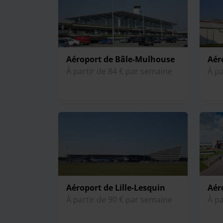
Aéroport de Bâle-Mulhouse
Aér
À partir de 84 € par semaine
À pa
Aéroport de Lille-Lesquin
Aér
À partir de 90 € par semaine
À pa