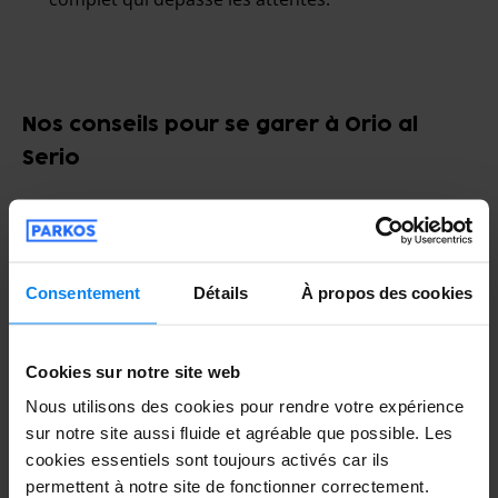
Nos conseils pour se garer à Orio al
Serio
Consentement
Détails
À propos des cookies
Cookies sur notre site web
Nous utilisons des cookies pour rendre votre expérience
sur notre site aussi fluide et agréable que possible. Les
Une longue escale à Orio al Serio n'a jamais été aussi
cookies essentiels sont toujours activés car ils
agréable. Que vous restiez un jour ou un mois, vous
permettent à notre site de fonctionner correctement.