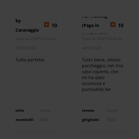
Azzurro Park
FCF Parking
by
10
10
(Paga in
Caravaggio
parcheggio)
Garé du 25/07/2026 au
Garé du 26/07/2026 au
(Paga online)
29/07/2026
04/08/2026
Tutto perfetto
Tutto bene, ottimo
parcheggio, nel mio
caso coperto, che
mi ha dato
sicurezza e
puntualità.Ne
usufruirò ancora.
milo
6 août
renata
5 août
mombelli
2026
ghigliotti
2026