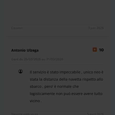
Couvert
3 juin 2026
Antonio Ulzega
10
Garé du 26/03/2026 au 31/03/2026
Il servizio è stato impeccabile , unico neo è
stata la distanza della navetta rispetto allo
sbarco , pero' è normale che
logisticamente non può essere avere tutto
vicino .
Il servizio è stato impeccabile , unico neo è stata
Navette extérieure
5 avril 2026