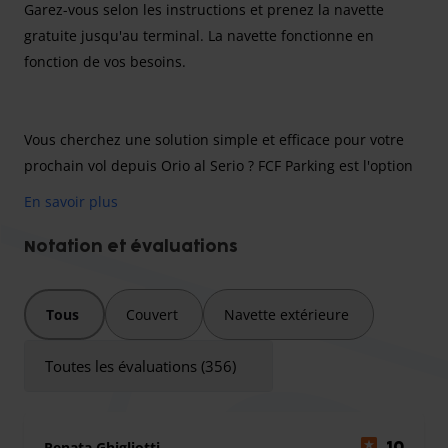
Garez-vous selon les instructions et prenez la navette
gratuite jusqu'au terminal. La navette fonctionne en
fonction de vos besoins.
Vous cherchez une solution simple et efficace pour votre
prochain vol depuis Orio al Serio ? FCF Parking est l'option
idéale. Situé à seulement 5,2 km du terminal, ce parking
En savoir plus
dispose d'un grand espace souterrain sécurisé juste à côté
de la société FCF Trasporti. Pour y accéder, il vous suffit
Notation et évaluations
d'emprunter la rampe d'accès. Que vous ayez réservé une
place en extérieur ou à l'intérieur, l'enregistrement se fait
Tous
Couvert
Navette extérieure
toujours au sec, à l'abri des intempéries. Notre navette
gratuite vous déposera au terminal en seulement 7
Toutes les évaluations (356)
minutes. C'est rapide, facile et nous sommes ouverts
24h/24 !
Quelques infos pratiques pour votre arrivée :
Nous
Renata Ghigliotti
10