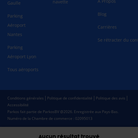
À Propos
navette
Gaulle
Blog
Parking
Aéroport
Carrières
Nantes
Se rétracter du cont
Parking
Aéroport Lyon
Tous aéroports
Conditions générales
Politique de confidentialité
Politique des avis
Accessibilité
Parkos fait partie de ParkosBV @2026. Enregistrée aux Pays-Bas.
Numéro de la Chambre de commerce : 02095013
Aucun résultat trouvé