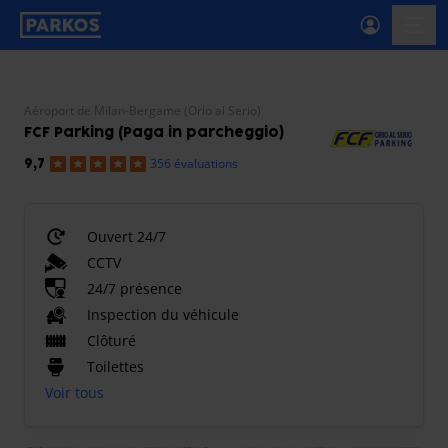
étiquette-de-navigation-principale
menu-
Aéroport de Milan-Bergame (Orio al Serio)
FCF Parking (Paga in parcheggio)
356 évaluations
9,7
Ouvert 24/7
CCTV
24/7 présence
Inspection du véhicule
Clôturé
Toilettes
Voir tous