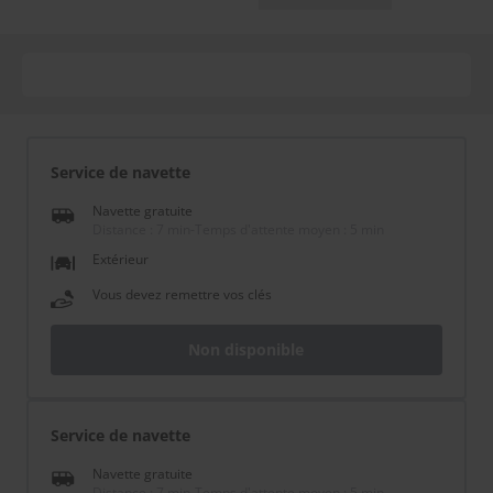
Service de navette
Navette gratuite
Distance : 7 min
-
Temps d'attente moyen : 5 min
Extérieur
Vous devez remettre vos clés
Non disponible
Service de navette
Navette gratuite
Distance : 7 min
-
Temps d'attente moyen : 5 min