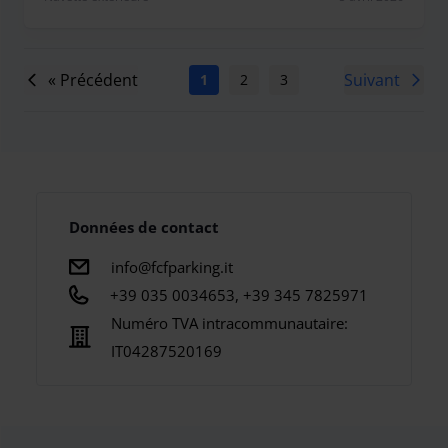
« Précédent
Suivant
1
2
3
4
5
6
7
Données de contact
info@fcfparking.it
+39 035 0034653, +39 345 7825971
Numéro TVA intracommunautaire:
IT04287520169