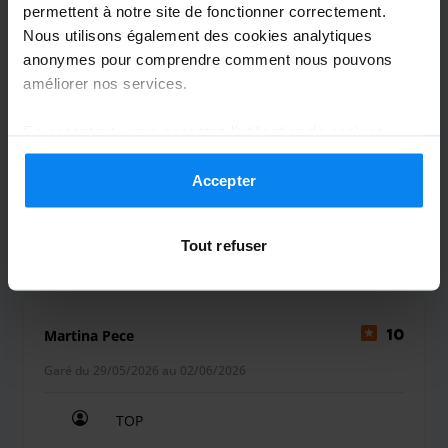
permettent à notre site de fonctionner correctement.
Anonimo
10
Nous utilisons également des cookies analytiques
anonymes pour comprendre comment nous pouvons
Garé du 03/06/2026 au 15/06/2026
améliorer nos services.
Tutto positivo
En acceptant, vous acceptez l'utilisation de cookies
Tutto positivo
conformément aux règles en vigueur dans votre pays,
mais vous pouvez modifier vos paramètres à tout
Accepter
moment. Pour plus de détails, consultez notre
Politique
de confidentialité
.
Tout refuser
Couvert
16 juin 2026
Martina Pece
10
Garé du 29/05/2026 au 02/06/2026
TOP
TOP