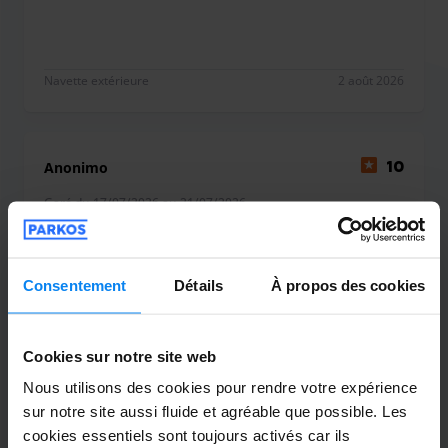
nos équipes assurent gratuitement un service de
redémarrage pour vous permettre de repartir sans
encombre.
Navette extérieure
2 août 2026
Vous voyagez en voiture électrique ? Si vous stationnez en
extérieur, nous mettons à votre disposition une prise
domestique pour recharger votre véhicule. Pensez
Anonimo
10
simplement à nous appeler au numéro indiqué sur votre
Garé du 17/07/2026 au 21/07/2026
réservation pour organiser cela. Nous mettons tout en
œuvre pour vous offrir un service dédié et authentique, du
Positiva
moment où vous arrivez jusqu'à votre retour de voyage.
Positiva
Consentement
Détails
À propos des cookies
Cookies sur notre site web
Nous utilisons des cookies pour rendre votre expérience
Navette extérieure
27 juillet 2026
sur notre site aussi fluide et agréable que possible. Les
cookies essentiels sont toujours activés car ils