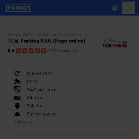
étiquette-de-navigation-principale
menu-
Aéroport de Milan-Bergame (Orio al Serio)
I.V.M. Parking PLUS (Paga online)
6.371 évaluations
8,4
Ouvert 24/7
CCTV
24/7 présence
Clôturé
Toilettes
Surface pavée
Voir tous