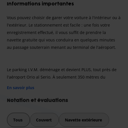
Informations importantes
Vous pouvez choisir de garer votre voiture à l'intérieur ou à
l'extérieur. Le stationnement est facile : une fois votre
enregistrement effectué, il vous suffit de prendre la
navette gratuite qui vous conduira en quelques minutes
au passage souterrain menant au terminal de l'aéroport.
Le parking I.V.M. déménage et devient PLUS, tout près de
l'aéroport Orio al Serio. À seulement 350 mètres du
terminal, il propose un parking couvert et de nombreuses
En savoir plus
places de stationnement extérieures. Fort de son
expérience dans le secteur aéroportuaire, le parking I.V.M.
Notation et évaluations
est la solution idéale pour votre voyage depuis Bergame
Orio al Serio. Stationner est simple : après votre
Tous
Couvert
Navette extérieure
enregistrement auprès de notre personnel, prenez la