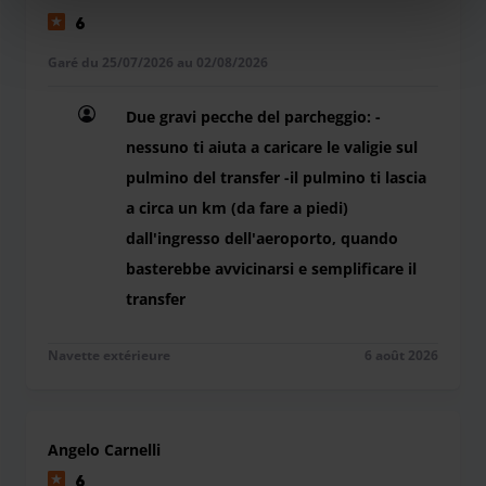
6
Garé du 25/07/2026 au 02/08/2026
Due gravi pecche del parcheggio: -
nessuno ti aiuta a caricare le valigie sul
pulmino del transfer -il pulmino ti lascia
a circa un km (da fare a piedi)
dall'ingresso dell'aeroporto, quando
basterebbe avvicinarsi e semplificare il
transfer
Due gravi pecche del parcheggio: -nessuno ti aiuta
Navette extérieure
6 août 2026
Angelo Carnelli
6