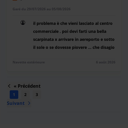
Garé du 29/07/2026 au 05/08/2026
il problema è che vieni lasciato al centro
commerciale . poi devi farti una bella
scarpinata x arrivare in aereporto e sotto
il sole o se dovesse piovere ... che disagio
il problema è che vieni lasciato al centro commerc
Navette extérieure
6 août 2026
« Précédent
1
2
3
4
5
6
7
8
9
...
Suivant