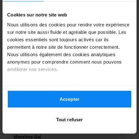
Navette extérieure
7 août 2026
Cookies sur notre site web
Nous utilisons des cookies pour rendre votre expérience
sur notre site aussi fluide et agréable que possible. Les
cookies essentiels sont toujours activés car ils
FABIO LOMBARDI
permettent à notre site de fonctionner correctement.
8
Nous utilisons également des cookies analytiques
Garé du 31/07/2026 au 06/08/2026
anonymes pour comprendre comment nous pouvons
améliorer nos services.
Buona
En acceptant, vous acceptez l'utilisation de cookies
Buona
conformément aux règles en vigueur dans votre pays,
mais vous pouvez modifier vos paramètres à tout
Accepter
moment. Pour plus de détails, consultez notre
Politique
Navette extérieure
7 août 2026
de confidentialité
.
Tout refuser
Massimo Gai