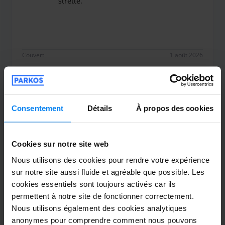
strette.
Il parcheggio ha l’entrata e l’uscita troppo strette.
Couvert
1 août 2026
Giuseppe Dini
10
Consentement
Détails
À propos des cookies
Garé du 23/07/2026 au 30/07/2026
Ottima
Cookies sur notre site web
Ottima
Nous utilisons des cookies pour rendre votre expérience
sur notre site aussi fluide et agréable que possible. Les
cookies essentiels sont toujours activés car ils
permettent à notre site de fonctionner correctement.
Nous utilisons également des cookies analytiques
Couvert
31 juillet 2026
anonymes pour comprendre comment nous pouvons