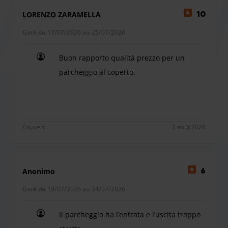
La carte de stationnement pour personnes handicapées
LORENZO ZARAMELLA
10
(insigne original).
Garé du 17/07/2026 au 25/07/2026
Votre confirmation de vol (billet départ).
Sans ces justificatifs complets, le tarif standard en vigueur
Buon rapporto qualità prezzo per un
sera appliqué. Des places réservées payantes sont
parcheggio al coperto.
également disponibles au parking P3 si nécessaire.
Buon rapporto qualità prezzo per un parcheggio a
Couvert
2 août 2026
Anonimo
6
Garé du 18/07/2026 au 24/07/2026
Il parcheggio ha l’entrata e l’uscita troppo