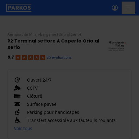
étiquette-de-navigation-principale
menu-
Aéroport de Milan-Bergame (Orio al Serio)
P2 Terminal settore A Coperto Orio al
Serio
86 évaluations
8,7
Ouvert 24/7
CCTV
Clôturé
Surface pavée
Parking pour handicapés
Transfert accessible aux fauteuils roulants
Voir tous