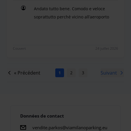
Andato tutto bene. Comodo e veloce
soprattutto perché vicino all’aeroporto
Andato tutto bene. Comodo e veloce soprattutto p
Couvert
24 juillet 2026
« Précédent
Suivant
1
2
3
4
5
6
7
Données de contact
vendite.parkos@viamilanoparking.eu