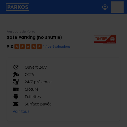
étiquette-de-navigation-principale
menu-
Aéroport de Porto
Safe Parking (no shuttle)
1.409 évaluations
9,2
Ouvert 24/7
CCTV
24/7 présence
Clôturé
Toilettes
Surface pavée
Voir tous