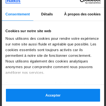
Navette extérieure
31 juillet 2026
Consentement
Détails
À propos des cookies
sindo prieto
2
Garé du 22/07/2026 au 29/07/2026
Cookies sur notre site web
Nous utilisons des cookies pour rendre votre expérience
La gestión de PARKOS, muy defieciente. El
sur notre site aussi fluide et agréable que possible. Les
parking lo estuvimos buscando y
cookies essentiels sont toujours activés car ils
preguntando, las indicaciones de PARKOS
permettent à notre site de fonctionner correctement.
Nous utilisons également des cookies analytiques
son nulas. El parking no está a 3 minutos,
anonymes pour comprendre comment nous pouvons
totalmente FALSO. Si llevas maleta,
améliorer nos services.
caminar por grava es complicado. Es decir
muy mal
En acceptant, vous acceptez l'utilisation de cookies
La gestión de PARKOS, muy defieciente. El parkin
conformément aux règles en vigueur dans votre pays,
Navette extérieure
31 juillet 2026
mais vous pouvez modifier vos paramètres à tout
Accepter
moment. Pour plus de détails, consultez notre
Politique