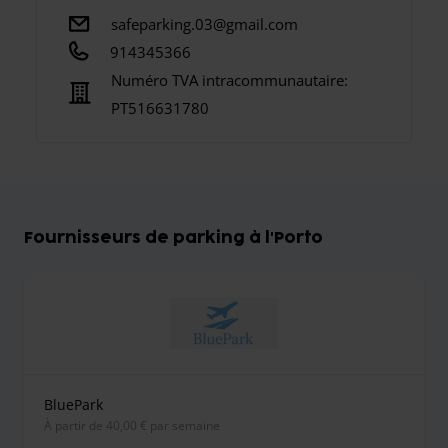
safeparking.03@gmail.com
914345366
Numéro TVA intracommunautaire:
PT516631780
Fournisseurs de parking à l'Porto
BluePark
À partir de 40,00 € par semaine