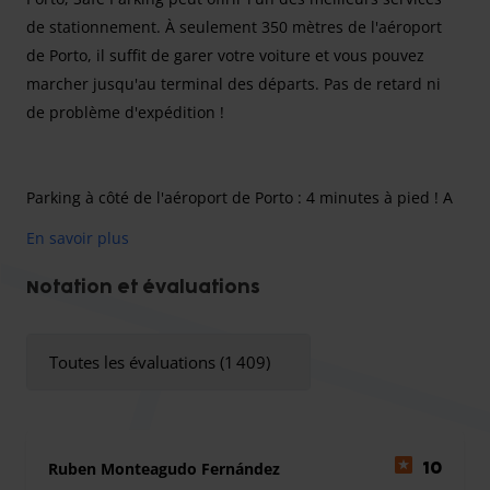
de stationnement. À seulement 350 mètres de l'aéroport
de Porto, il suffit de garer votre voiture et vous pouvez
marcher jusqu'au terminal des départs. Pas de retard ni
de problème d'expédition !
Parking à côté de l'aéroport de Porto : 4 minutes à pied ! A
seulement 300 mètres du terminal de Porto. Pas besoin de
En savoir plus
laisser les clés. Le meilleur rapport entre prix, qualité et
sécurité.
Notation et évaluations
Toutes les évaluations (1 409)
Safe Park ne dispose pas d'installations pour les clients en
raison de sa proximité avec l'aéroport.
Ruben Monteagudo Fernández
10