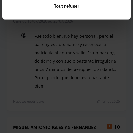
de confidentialité
.
Tout refuser
Anónimo
8
Garé du 15/07/2026 au 23/07/2026
Fue todo bien. No hay personal, pero el
parking es automático y reconoce la
matrícula al entrar y salir. Es un parking
de tierra y con suelo bastante irregular a
unos 7 minutos del aeropuerto andando.
Por el precio que tiene, está bastante
bien.
Fue todo bien. No hay personal, pero el parking e
Navette extérieure
31 juillet 2026
MIGUEL ANTONIO IGLESIAS FERNANDEZ
10