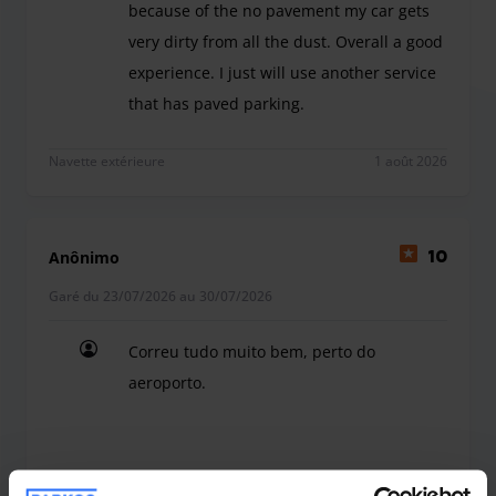
because of the no pavement my car gets
very dirty from all the dust. Overall a good
experience. I just will use another service
that has paved parking.
The car park was great. The only problem is that i
Navette extérieure
1 août 2026
Anônimo
10
Garé du 23/07/2026 au 30/07/2026
Correu tudo muito bem, perto do
aeroporto.
Correu tudo muito bem, perto do aeroporto.