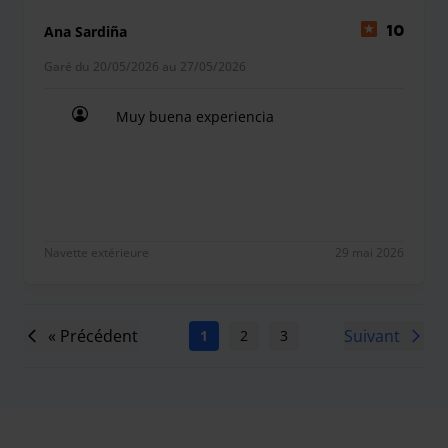
Ana Sardiña
10
Garé du 20/05/2026 au 27/05/2026
Muy buena experiencia
Muy buena experiencia
Navette extérieure
29 mai 2026
« Précédent
Suivant
1
2
3
4
5
6
7