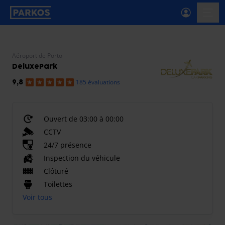
étiquette-de-navigation-principale
menu-
Aéroport de Porto
DeluxePark
185 évaluations
9,8
Ouvert de 03:00 à 00:00
CCTV
24/7 présence
Inspection du véhicule
Clôturé
Toilettes
Voir tous