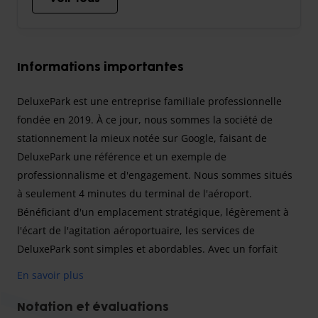
Informations importantes
DeluxePark est une entreprise familiale professionnelle
fondée en 2019. À ce jour, nous sommes la société de
stationnement la mieux notée sur Google, faisant de
DeluxePark une référence et un exemple de
professionnalisme et d'engagement. Nous sommes situés
à seulement 4 minutes du terminal de l'aéroport.
Bénéficiant d'un emplacement stratégique, légèrement à
l'écart de l'agitation aéroportuaire, les services de
DeluxePark sont simples et abordables. Avec un forfait
mensuel 24 heures, valable 365 jours par an, vous
En savoir plus
bénéficiez du meilleur rapport qualité-prix. Nous
proposons des navettes aéroport toutes les 15 minutes. La
Notation et évaluations