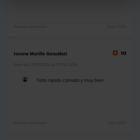
Só tenho bem a dizer Será o meu estacionamento
Navette extérieure
8 juin 2026
Iosune Murillo GonzálezI
10
Garé du 27/05/2026 au 01/06/2026
Todo rapido comodo y muy bien
Todo rapido comodo y muy bien
Navette extérieure
3 juin 2026