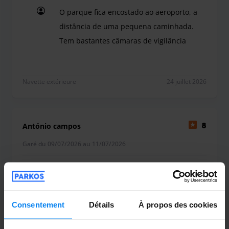
O parque fica encostado ao aeroporto, a
distância de uma pequena caminhada.
Tem bastantes câmaras de vigilância
O parque fica encostado ao aeroporto, a distân
Navette extérieure
24 juillet 2026
António campos
8
Garé du 09/07/2026 au 11/07/2026
Boa
Boa
Consentement
Détails
À propos des cookies