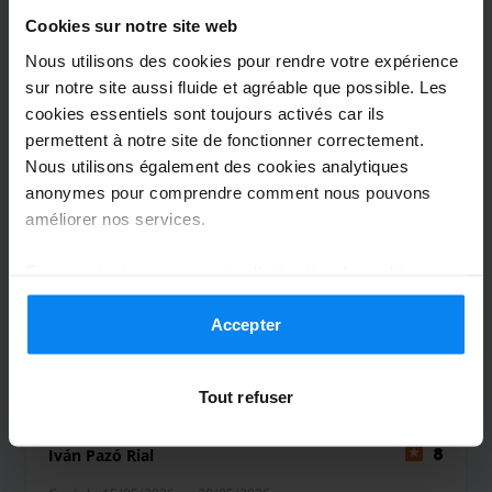
Navette extérieure
18 juillet 2026
Cookies sur notre site web
Nous utilisons des cookies pour rendre votre expérience
sur notre site aussi fluide et agréable que possible. Les
cookies essentiels sont toujours activés car ils
Olga Nunes
10
permettent à notre site de fonctionner correctement.
Garé du 29/06/2026 au 06/07/2026
Nous utilisons également des cookies analytiques
anonymes pour comprendre comment nous pouvons
Havia poucos lugares tive de deixar o
améliorer nos services.
carro ao fundo mas correu tudo bem.
En acceptant, vous acceptez l'utilisation de cookies
Funcionário/a simpáticos. O ponto mais
conformément aux règles en vigueur dans votre pays,
forte é a proximidade ao aeroporto.
mais vous pouvez modifier vos paramètres à tout
Accepter
Havia poucos lugares tive de deixar o carro ao f
moment. Pour plus de détails, consultez notre
Politique
Navette extérieure
13 juillet 2026
de confidentialité
.
Tout refuser
Iván Pazó Rial
8