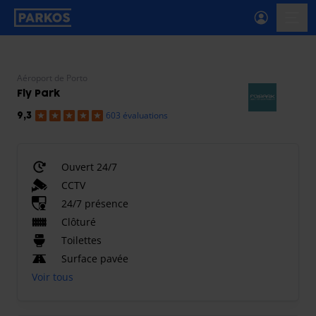
étiquette-de-navigation-principale
menu-
Aéroport de Porto
Fly Park
603 évaluations
9,3
Ouvert 24/7
CCTV
24/7 présence
Clôturé
Toilettes
Surface pavée
Voir tous