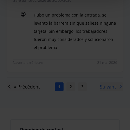
Garé du 15/05/2026 au 20/05/2026
Hubo un problema con la entrada, se
levantó la barrera sin que saliese ninguna
tarjeta. Sin embargo, los trabajadores
fueron muy considerados y solucionaron
el problema
Hubo un problema con la entrada, se levantó la b
Navette extérieure
21 mai 2026
« Précédent
Suivant
1
2
3
4
5
6
7
Données de contact