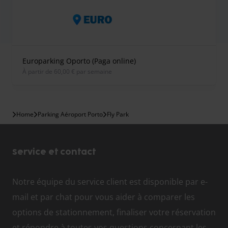
Europarking Oporto (Paga online)
À partir de 60,00 € par semaine
Home
Parking Aéroport Porto
Fly Park
Service et contact
Notre équipe du service client est disponible par e-
mail et par chat pour vous aider à comparer les
options de stationnement, finaliser votre réservation
et répondre à toutes vos questions concernant les