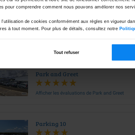
es pour comprendre comment nous pouvons améliorer nos servi
Good Parking BCN Parking Interior
l'utilisation de cookies conformément aux règles en vigueur da
es à tout moment. Pour plus de détails, consultez notre
Politiq
Afficher les évaluations de Good Parking BCN
Parking Interior
Tout refuser
Park and Greet
Afficher les évaluations de Park and Greet
Parking 10