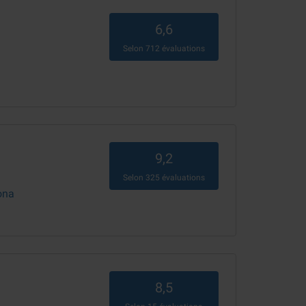
6,6
Selon
712
évaluations
9,2
Selon
325
évaluations
ona
8,5