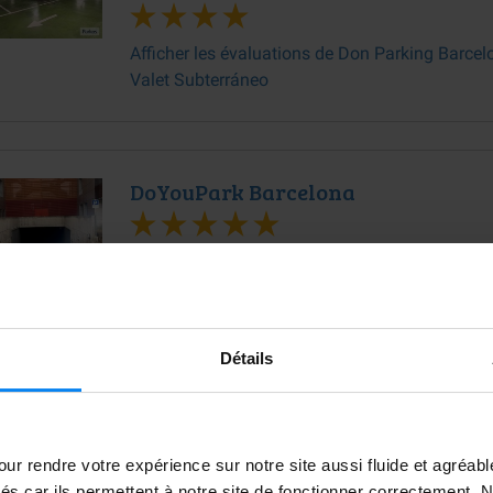
Afficher les évaluations de Don Parking Barcel
Valet Subterráneo
DoYouPark Barcelona
Afficher les évaluations de DoYouPark Barcelo
Détails
y and Valet
icher les évaluations de Fly and Valet
ur rendre votre expérience sur notre site aussi fluide et agréab
vés car ils permettent à notre site de fonctionner correctement.