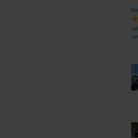
Ce
Aff
Ae