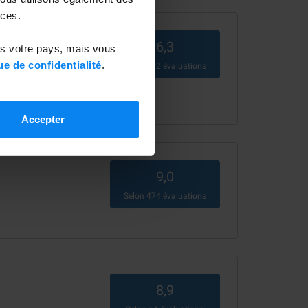
ces.
6,3
ns votre pays, mais vous
ue de confidentialité
.
Selon
542
évaluations
Accepter
9,0
Selon
474
évaluations
8,9