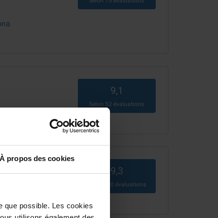
Selon
15
évaluations
ona
9,1
Selon
52
évaluations
na
À propos des cookies
9,3
Selon
200
évaluations
le que possible. Les cookies
 Nous utilisons également des