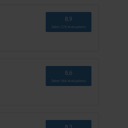
8,9
Selon
276
évaluations
8,6
Selon
566
évaluations
8,3