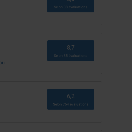
Selon
38
évaluations
8,7
Selon
35
évaluations
lau
6,2
Selon
764
évaluations