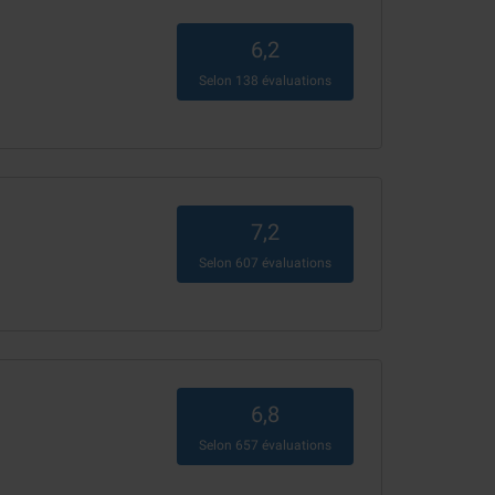
6,2
Selon
138
évaluations
7,2
Selon
607
évaluations
6,8
Selon
657
évaluations