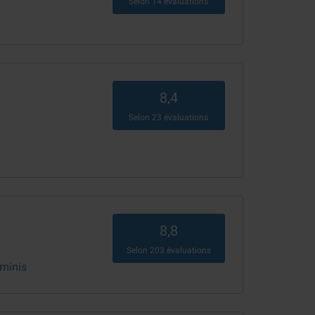
Selon
14
évaluations
8,4
Selon
23
évaluations
8,8
Selon
203
évaluations
eminis