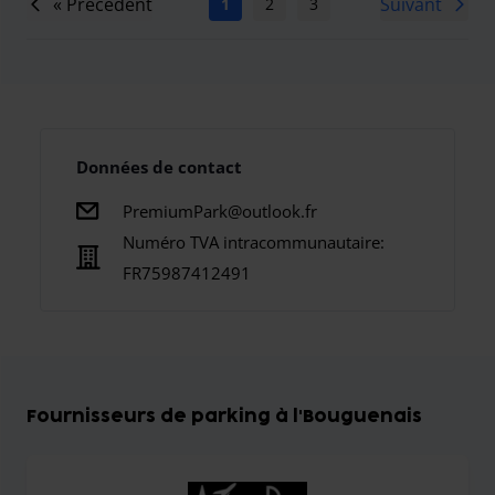
« Précédent
Suivant
1
2
3
4
5
6
..
Données de contact
PremiumPark@outlook.fr
Numéro TVA intracommunautaire:
FR75987412491
Fournisseurs de parking à l'Bouguenais