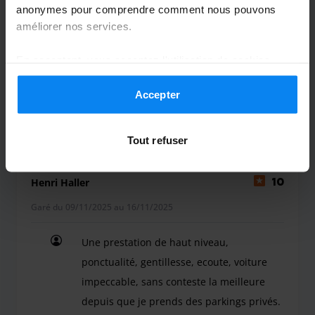
anonymes pour comprendre comment nous pouvons
Très satisfait
améliorer nos services.
Très satisfait
En acceptant, vous acceptez l'utilisation de cookies
conformément aux règles en vigueur dans votre pays,
mais vous pouvez modifier vos paramètres à tout
Accepter
moment. Pour plus de détails, consultez notre
Politique
Voiturier intérieur
3 décembre 2025
de confidentialité
.
Tout refuser
Henri Haller
10
Garé du 09/11/2025 au 16/11/2025
Une prestation de haut niveau,
ponctualité, gentillesse, ecoute, voiture
impeccable, sans conteste la meilleure
depuis que je prends des parkings privés.