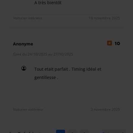
A très bientôt
Une prestation de haut niveau, ponctualité, genti
Voiturier intérieur
18 novembre 2025
Anonyme
10
Garé du 24/10/2025 au 27/10/2025
Tout etait parfait . Timing idéal et
gentillesse .
Tout etait parfait . Timing idéal et gentillesse .
Voiturier extérieur
3 novembre 2025