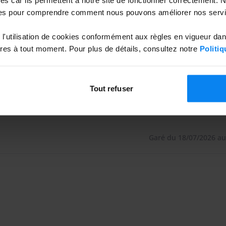
icable par tous les temps. Fini les flaques, la boue ou
es pour comprendre comment nous pouvons améliorer nos servi
s, berlines, SUV, breaks, voitures électriques (jusqu'à
l'utilisation de cookies conformément aux règles en vigueur da
es à tout moment. Pour plus de détails, consultez notre
Politiq
liez les navettes bondées qui vous font perdre un
Tout refuser
 seulement de l'aéroport — une promenade de 7
z, vous partez. Vous rentrez, vous récupérez votre
e. Pas de file d'attente à l'entrée, pas de personnel à
Garé du 18/07/2026 au
 au parking à n'importe quelle heure, pour un départ
Tarif transparent, sans mauvaise surprise. Le prix
 les arrivées ou départs de nuit, les week-ends ou les
uent uniquement en cas de : stationnement hors
convenus, dégradation du site, ou intervention de