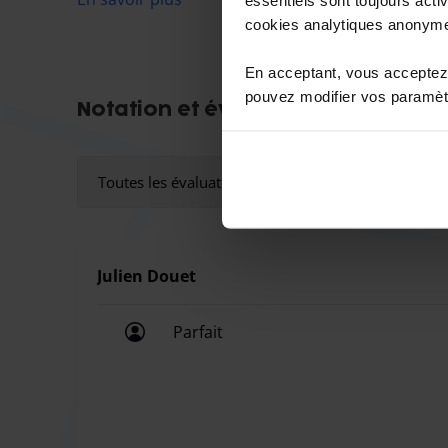
empierrement stabilisé — propre, drainant et prat
cookies analytiques anonym
les marquages effacés. Compatibles avec : citadine
En acceptant, vous acceptez 
4,90 m de long et 1,95 m de large).
pouvez modifier vos paramètr
Notation et évaluations
À 7 minutes à pied — Zéro attente de navette Oub
Toutes les évaluations (7)
temps précieux. Notre parking est à 800 mètres
minutes, à pied, en toute autonomie. Vous arrive
voiture. Immédiatement. Sans dépendre de personn
Julien Douet
attendre. Votre code personnel vous donne accès
ou un retour en pleine nuit comme en plein jour. 
Parfait
affiché est le prix final — aucun supplément pour
Parfait
jours fériés. Des frais supplémentaires s'appliq
emplacement réservé, dépassement des horaires 
notre équipe à votre demande.