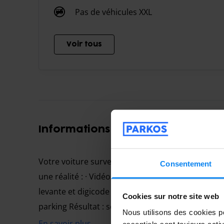
Pas de véhicules XXL
Voir tous
Informations importantes
Votre voiture surveillée comme si c'était la nôtre
Consentement
une réalité : · Vidéosurveillance continue sur l'e
levante et digicode personnel, communiqué uniqu
Cookies sur notre site web
parking Résultat : seuls nos clients peuvent acc
Nous utilisons des cookies po
Nos 38 emplacements (2,25 m × 5 m) sont délimit
En savoir plus
essentiels sont toujours acti