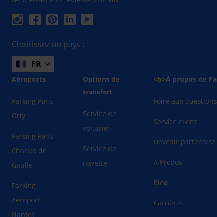
Retrouvez-nous sur les réseaux sociaux.
Choisissez un pays :
FR
Aéroports
Options de
<b>À propos de Pa
transfert
Parking Paris-
Foire aux question
Service de
Orly
Service client
voiturier
Parking Paris-
Devenir partenaire
Service de
Charles de
À Propos
navette
Gaulle
Blog
Parking
Aéroport
Carrières
Nantes