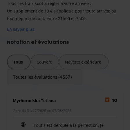
Tous ces frais sont à régler à votre arrivée :
Un supplément de 10 € s’applique pour toute arrivée ou
tout départ de nuit, entre 21h00 et 7h00.
Un supplément de 10 € s’applique les jours fériés.
En savoir plus
Le service de navette est gratuit jusqu’à 4 passagers ; pour
tout passager supplémentaire, un supplément de 5 € par
Notation et évaluations
personne sera appliqué.
Une inspection du véhicule est disponible sur place pour
Tous
Couvert
Navette extérieure
10 €.
Une recharge électrique complète coûte 25 € (ou 15 € pour
Toutes les évaluations (4 557)
un véhicule hybride ou une recharge à 50 %).
Toute journée de stationnement supplémentaire sera
facturée 12 €.
Myrhorodska Tetiana
10
Deux trajets en navette sont inclus ; tout trajet
supplémentaire sera facturé 15 €.
Garé du 31/07/2026 au 07/08/2026
Deux bagages par personne sont inclus ; pour tout article
supplémentaire, un supplément de 5 € par valise sera
Tout s'est déroulé à la perfection. Je