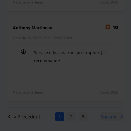
Navette extérieure
7 août 2026
Anthony Martineau
10
Garé du 20/07/2026 au 06/08/2026
Service efficace, transport rapide. Je
recommande
Service efficace, transport rapide. Je recommand
Navette extérieure
7 août 2026
« Précédent
Suivant
1
2
3
4
5
6
7