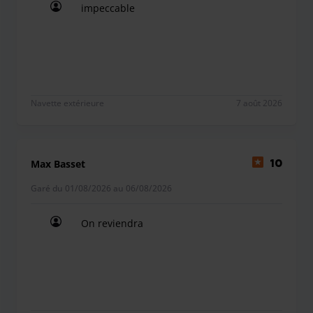
impeccable
impeccable
Services supplémentaires disponibles sur place :
Lavage de voiture
Recharge de véhicule électrique
Navette extérieure
7 août 2026
Contrôle technique
Remplacement de pare-brise (la franchise peut être prise
en charge)
Max Basset
10
Garé du 01/08/2026 au 06/08/2026
On reviendra
On reviendra