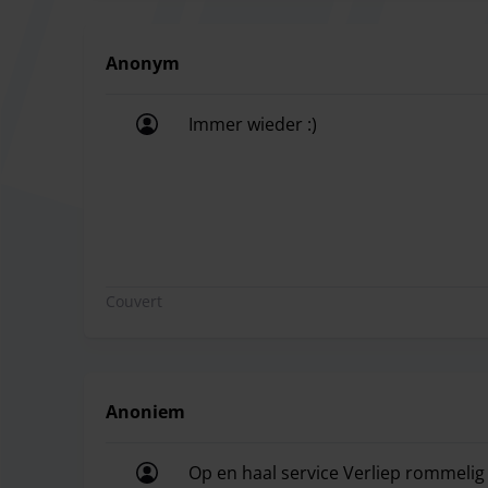
supplément sera facturé à partir de la troisième
Planification :
Il est recommandé d'arriver au par
Anonym
prévoir environ
45 minutes
pour l'enregistrement 
Immer wieder :)
Prolongations et retards :
Une prolongation de s
Immer wieder :)
annoncée après minuit, une journée supplémentair
informer le prestataire à l'avance en cas de retar
Couvert
Anoniem
Op en haal service Verliep rommeli