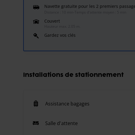
Navette gratuite pour les 2 premiers passag
Distance : 10 min
-
Temps d'attente moyen : 5 min
Couvert
Hauteur max. 2.05 m.
Gardez vos clés
Installations de stationnement
Assistance bagages
Salle d'attente