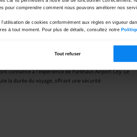
es pour comprendre comment nous pouvons améliorer nos servi
l'utilisation de cookies conformément aux règles en vigueur da
es à tout moment. Pour plus de détails, consultez notre
Politiq
Tout refuser
font confiance à l'expérience de
Parkhaus Airport City
. Le
oute la durée du voyage, offrant une sécurité
leur place de stationnement libre.
 terrain du parking.
/24). Un numéro d'urgence est disponible.