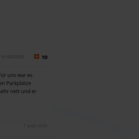
 01/08/2026
10
Für uns war es
nen Parkplätze
sehr nett und er
Für uns war es wichtig, dass der Parkplatz überdacht ist un
7 août 2026