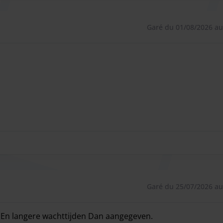
 personne.
Garé du 01/08/2026 au
king environ
2,5 à 3 heures
avant le départ. Veuillez
et le transfert.
tationnement coûte
20 € par jour
. En cas d'arrivée non
e sera également facturée. Pour éviter cela, veuillez
d.
Garé du 25/07/2026 au
g En langere wachttijden Dan aangegeven.