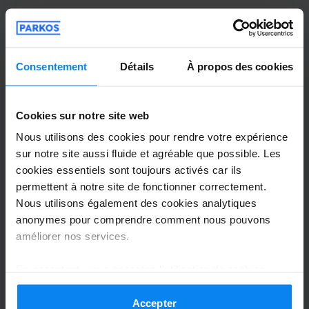
Anonyme
10
Garé du 30/05/2026 au 07/06/2026
Consentement
Détails
À propos des cookies
Nous recommandons totalement flypark
Cookies sur notre site web
Nous recommandons totalement flypark
Nous utilisons des cookies pour rendre votre expérience
sur notre site aussi fluide et agréable que possible. Les
cookies essentiels sont toujours activés car ils
Navette extérieure
14 juin 2026
permettent à notre site de fonctionner correctement.
Nous utilisons également des cookies analytiques
anonymes pour comprendre comment nous pouvons
Gwenaël Lodevis
améliorer nos services.
4
En acceptant, vous acceptez l'utilisation de cookies
Garé du 21/05/2026 au 03/06/2026
conformément aux règles en vigueur dans votre pays,
mais vous pouvez modifier vos paramètres à tout
Accepter