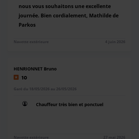
nous vous souhaitons une excellente
journée. Bien cordialement, Mathilde de
Parkos
Bonjour Gwenaël, Merci beaucoup d'avoir pris le 
Navette extérieure
4 juin 2026
HENRIONNET Bruno
10
Garé du 18/05/2026 au 26/05/2026
Chauffeur très bien et ponctuel
Chauffeur très bien et ponctuel
Navette extérieure
27 mai 2026