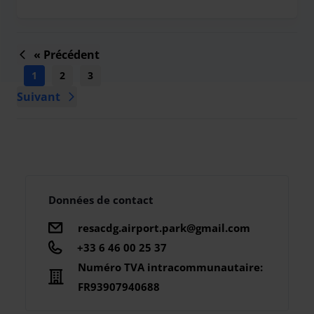
« Précédent
1
2
3
4
5
6
7
8
9
...
Suivant
Données de contact
resacdg.airport.park@gmail.com
+33 6 46 00 25 37
Numéro TVA intracommunautaire:
FR93907940688