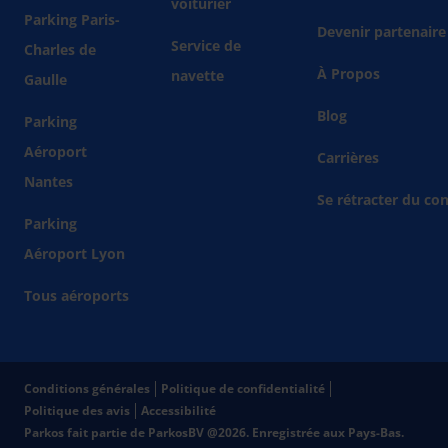
voiturier
Parking Paris-
Devenir partenaire
Service de
Charles de
À Propos
navette
Gaulle
Blog
Parking
Aéroport
Carrières
Nantes
Se rétracter du con
Parking
Aéroport Lyon
Tous aéroports
Conditions générales
Politique de confidentialité
Politique des avis
Accessibilité
Parkos fait partie de ParkosBV @2026. Enregistrée aux Pays-Bas.