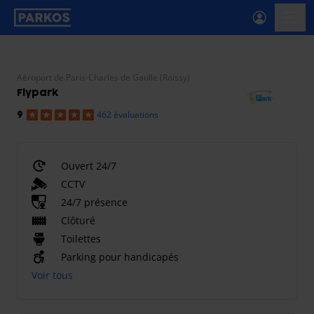
étiquette-de-navigation-principale
menu-
Aéroport de Paris-Charles de Gaulle (Roissy)
Flypark
462 évaluations
9
Ouvert 24/7
CCTV
24/7 présence
Clôturé
Toilettes
Parking pour handicapés
Voir tous