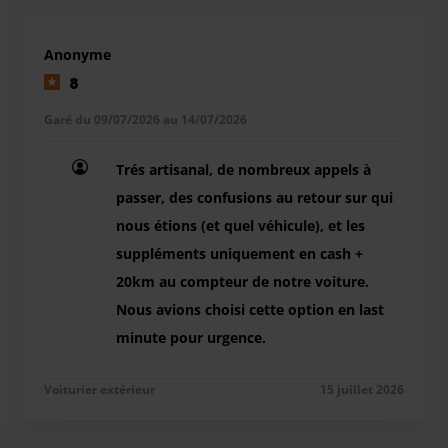
tout retard supérieur à 30MIN, vous devrez vous acquitter
d'une majoration de10€00 pour non respecter sur votre
Anonyme
heure d'arrivée au parking, puis 5€ par tranche de 30min.
8
Garé du 09/07/2026 au 14/07/2026
Trés artisanal, de nombreux appels à
passer, des confusions au retour sur qui
nous étions (et quel véhicule), et les
suppléments uniquement en cash +
20km au compteur de notre voiture.
Nous avions choisi cette option en last
minute pour urgence.
Trés artisanal, de nombreux appels à passer, de
Voiturier extérieur
15 juillet 2026