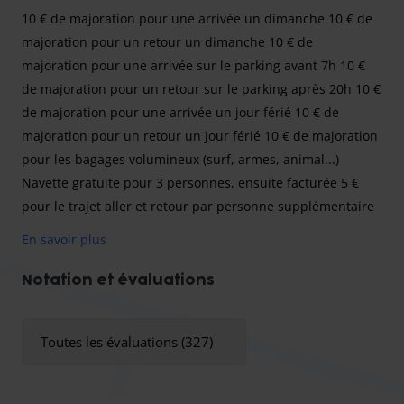
10 € de majoration pour une arrivée un dimanche 10 € de
majoration pour un retour un dimanche 10 € de
majoration pour une arrivée sur le parking avant 7h 10 €
de majoration pour un retour sur le parking après 20h 10 €
de majoration pour une arrivée un jour férié 10 € de
majoration pour un retour un jour férié 10 € de majoration
pour les bagages volumineux (surf, armes, animal...)
Navette gratuite pour 3 personnes, ensuite facturée 5 €
pour le trajet aller et retour par personne supplémentaire
au-delà de 3 personnes 5 € de majoration par demi -heure
En savoir plus
de retard par rapport à l'heure d'arrivée prévue au parking
pour votre départ Le parking garde les clés du véhicule.
Notation et évaluations
Une majoration pourra être appliquée en fonction du
gabarit de votre véhicule, elle sera calculée sur place.
Toutes les évaluations (327)
First Park vous propose des places de parking à un prix