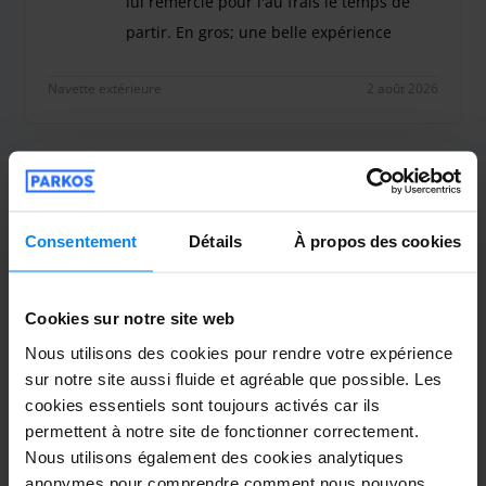
lui remercie pour l'au frais le temps de
partir. En gros; une belle expérience
Que vous cherchez une relation humaine, ou un park
Navette extérieure
2 août 2026
Gérard lahaie
10
Garé du 19/07/2026 au 29/07/2026
Consentement
Détails
À propos des cookies
Bon service dans l’ensemble
Bon service dans l’ensemble
Cookies sur notre site web
Nous utilisons des cookies pour rendre votre expérience
sur notre site aussi fluide et agréable que possible. Les
cookies essentiels sont toujours activés car ils
Navette extérieure
30 juillet 2026
permettent à notre site de fonctionner correctement.
Nous utilisons également des cookies analytiques
anonymes pour comprendre comment nous pouvons