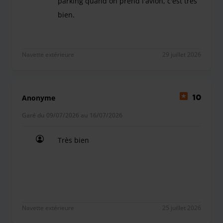
parking quand on prend l'avion, c'est très
bien.
On prend toujours First Park comme parking quand
Navette extérieure
29 juillet 2026
Anonyme
10
Garé du 09/07/2026 au 16/07/2026
Très bien
Très bien
Navette extérieure
25 juillet 2026