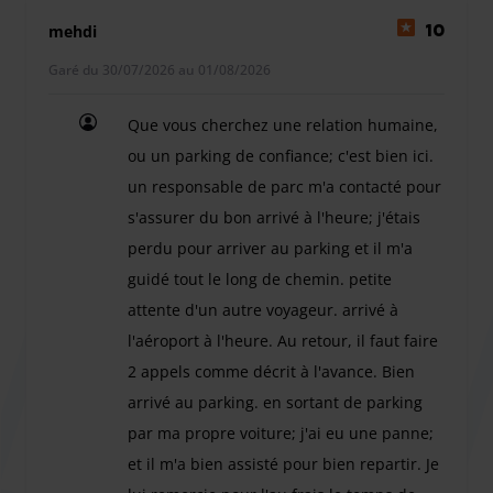
abordable. Vous laissez votre voiture entre les mains d'une
mehdi
10
équipe à la fois professionnelle et sérieuse. De cette
Garé du 30/07/2026 au 01/08/2026
manière, vous partez en vacances l'esprit tranquille.
ATTENTION : Nous vous rappelons qu'au delà de 30 jours
Que vous cherchez une relation humaine,
de stationnements, chaque journée supplémentaire sera
ou un parking de confiance; c'est bien ici.
facturée 5€ et qu'une majoration de 10€ sera applicable
un responsable de parc m'a contacté pour
pour les prises en charges comprises entre 20h et 07h
ainsi que les jours fériés 5€ par personne au delà de 3
s'assurer du bon arrivé à l'heure; j'étais
personnes par trajet Tout retard supérieur ou égal à 30min
perdu pour arriver au parking et il m'a
de votre heure de réservation prévue pour votre départ
guidé tout le long de chemin. petite
sera facturé 5€. Pour les véhicules type utilitaire, 4x4 exct…
attente d'un autre voyageur. arrivé à
un supplément sera demandé (calculé sur place selon le
l'aéroport à l'heure. Au retour, il faut faire
gabarit du véhicule)
2 appels comme décrit à l'avance. Bien
arrivé au parking. en sortant de parking
par ma propre voiture; j'ai eu une panne;
et il m'a bien assisté pour bien repartir. Je