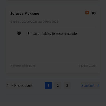
Sorayya Mokrane
10
Garé du 22/06/2026 au 04/07/2026
Efficace, fiable, je recommande
Efficace, fiable, je recommande
Navette extérieure
13 juillet 2026
« Précédent
Suivant
1
2
3
4
5
6
7