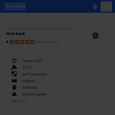
étiquette-de-navigation-principale
menu-
Aéroport de Paris-Charles de Gaulle (Roissy)
First Park
327 évaluations
9
Ouvert 24/7
CCTV
24/7 présence
Clôturé
Toilettes
Surface pavée
Voir tous