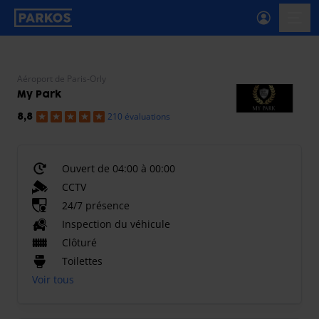
étiquette-de-navigation-principale
menu-
Aéroport de Paris-Orly
My Park
210 évaluations
8,8
Ouvert de 04:00 à 00:00
CCTV
24/7 présence
Inspection du véhicule
Clôturé
Toilettes
Voir tous