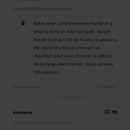
voiturier. Au-delà de 30 minutes, la récupération du
véhicule sera reprogrammée sous réserve de disponibilité.
Garé du 27/07/2026 au 31/07/2026
Si aucune disponibilité n’est restante, votre réservation
pourra être annulée sans remboursement.
Notre avion a été fortement retardé et a
atterris dans un autre aéroport. Malgré
l’heure tardive (1:00 du matin), le service a
- Service de véhicule : Nettoyage intérieur/exterieur
été réactif et a réussi à trouver un
nettoyage sièges: 80€ Recharge électrique 50€
chauffeur pour nous ramener la voiture,
les parkings étant fermés. Nous sommes
très satisfaits.
Notre avion a été fortement retardé et a atterris 
Voiturier extérieur
5 août 2026
Anonyme
10
Garé du 24/07/2026 au 02/08/2026