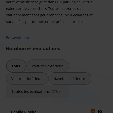
Votre véhicule sera garé dans un parking
couvert
ou
extérieur
de votre choix. Toutes les zones de
stationnement sont goudronnées, bien éclairées et
surveillées par du personnel présent sur place.
En savoir plus
Vous pouvez également demander un
lavage du véhicule
pendant votre absence.
Notation et évaluations
Frais supplémentaires :
Supplément de nuit de 10 € pour les arrivées ou départs
Tous
Voiturier extérieur
entre
21:00 et 07:00
.
Supplément de 10 € pour les arrivées ou départs les
Voiturier intérieur
Navette extérieure
dimanches et jours fériés
.
Véhicules hors gabarit (plus de
4,5 m
de longueur ou
1,90
Toutes les évaluations (210)
m
de hauteur) :
5 € par jour
.
Retards :
En cas de retard de plus de
30 minutes
, un
supplément de 10 €
devra être réglé directement au
Coralie Ribeiro
10