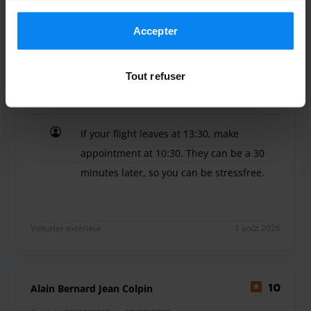
conformément aux règles en vigueur dans votre pays,
Voiturier extérieur
2 août 2026
mais vous pouvez modifier vos paramètres à tout
Accepter
moment. Pour plus de détails, consultez notre
Politique
de confidentialité
.
Anonymous
8
Tout refuser
Garé du 22/07/2026 au 29/07/2026
If your flight leaves at 13:30, make
appointment at 10:30. They can be a 30
minutes later, so you can be stressfree.
If your flight leaves at 13:30, make appointment a
Voiturier extérieur
1 août 2026
Alain Bernard Jean Colpin
10