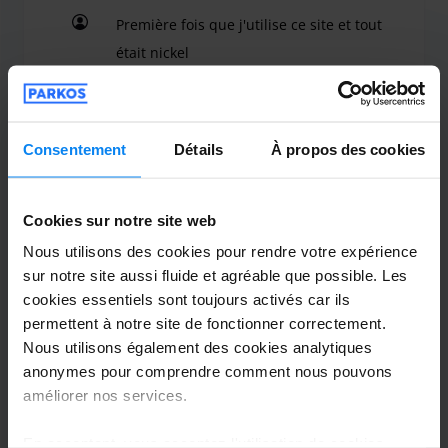
Première fois que j'utilise ce site et tout
était nickel
Première fois que j'utilise ce site et tout était nick
Consentement
Détails
À propos des cookies
Voiturier extérieur
4 août 2026
Cookies sur notre site web
Flereau Mike LUMENE
10
Nous utilisons des cookies pour rendre votre expérience
sur notre site aussi fluide et agréable que possible. Les
Garé du 11/07/2026 au 01/08/2026
cookies essentiels sont toujours activés car ils
permettent à notre site de fonctionner correctement.
Super bien passée
Nous utilisons également des cookies analytiques
Super bien passée
anonymes pour comprendre comment nous pouvons
améliorer nos services.
En acceptant, vous acceptez l'utilisation de cookies