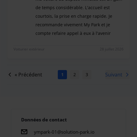
de temps considérable. L'accueil est
courtois, la prise en charge rapide. Je
recommande vivement My Park et je
compte refaire appel à eux à l'avenir
Réservation faite pour 3 semaines. Tout s'est bie
Voiturier extérieur
28 juillet 2026
« Précédent
Suivant
1
2
3
4
5
6
7
Données de contact
ympark-01@solution-park.io