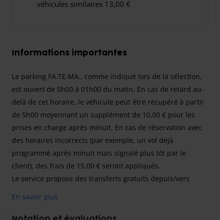
véhicules similaires 13,00 €
Informations importantes
Le parking FA.TE.MA., comme indiqué lors de la sélection,
est ouvert de 5h00 à 01h00 du matin. En cas de retard au-
delà de cet horaire, le véhicule peut être récupéré à partir
de 5h00 moyennant un supplément de 10,00 € pour les
prises en charge après minuit. En cas de réservation avec
des horaires incorrects (par exemple, un vol déjà
programmé après minuit mais signalé plus tôt par le
client), des frais de 15,00 € seront appliqués.
Le service propose des transferts gratuits depuis/vers
l'aéroport pour un maximum de 3 passagers par véhicule.
En savoir plus
Tout passager supplémentaire devra s'acquitter d'un
supplément de 10,00 € par personne, incluant le billet
Notation et évaluations