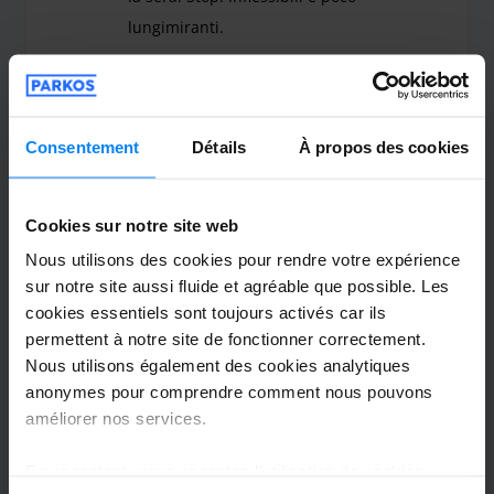
Depuis le Terminal 1 : 7,5 km
lungimiranti.
Depuis le Terminal 2 : 10,8 km
Gentili gli autisti e il signore al parcheggio la sera
Fa.Te.Ma Parking (Paga online)
Consentement
Détails
À propos des cookies
Gentilissimo Cliente Anonimo, essendo un
parcheggio con orari e regolamentazioni
Cookies sur notre site web
ben specificate, ci domandiamo a cosa si
Nous utilisons des cookies pour rendre votre expérience
riferisca il suo "poco lungimiranti".
sur notre site aussi fluide et agréable que possible. Les
Sarebbe stato utile, oltre il segnalare il
cookies essentiels sont toujours activés car ils
nome, per sapere con chi ci stiamo
permettent à notre site de fonctionner correctement.
Nous utilisons également des cookies analytiques
interfacciando, anche dare una
anonymes pour comprendre comment nous pouvons
motivazione utile (per noi ma anche per
améliorer nos services.
chi legge) per la quale pretendeva più
"lungimiranza". Saluti, FA.TE.MA. Parking
En acceptant, vous acceptez l'utilisation de cookies