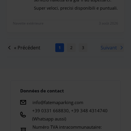
Super veloci, precisi disponibili e puntuali.
Avevo un volo da milano malpensa alle ore 21:00 . S
Navette extérieure
3 août 2026
« Précédent
Suivant
1
2
3
4
5
6
7
Données de contact
info@fatemaparking.com
+39 0331 668830, +39 348 4314740
(Whatsapp aussi)
Numéro TVA intracommunautaire: