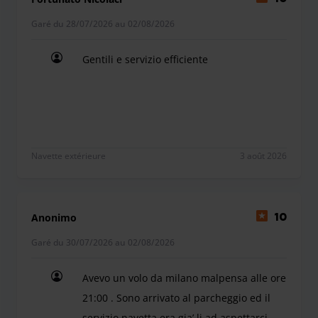
Garé du 28/07/2026 au 02/08/2026
Gentili e servizio efficiente
Gentili e servizio efficiente
Navette extérieure
3 août 2026
Anonimo
10
Garé du 30/07/2026 au 02/08/2026
Avevo un volo da milano malpensa alle ore
21:00 . Sono arrivato al parcheggio ed il
servizio navetta era gia’ li ad aspettarci.