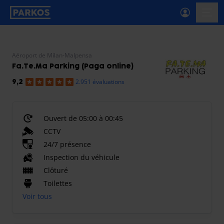
étiquette-de-navigation-principale
menu-
Aéroport de Milan-Malpensa
Fa.Te.Ma Parking (Paga online)
2.951 évaluations
9,2
Ouvert de 05:00 à 00:45
CCTV
24/7 présence
Inspection du véhicule
Clôturé
Toilettes
Voir tous