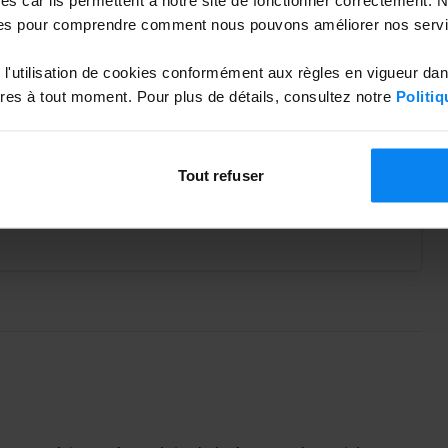
es pour comprendre comment nous pouvons améliorer nos servi
l'utilisation de cookies conformément aux règles en vigueur da
es à tout moment. Pour plus de détails, consultez notre
Politiq
 supplémentaire dans la navette
omprend le transport gratuit en navette pour 4
Tout refuser
lément de 20,00 € sera facturé pour chaque passager