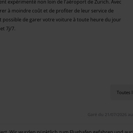
nt expérimenté non loin de l'aéroport de Zurich. Avec
arer à moindre coût et de profiter de leur service de
st possible de garer votre voiture à toute heure du jour
et 7j/7.
,00 m de longueur ou 2,10 m de hauteur sont facturés
plément sera facturé, car votre arrivée tardive entraîne
Toutes l
4 personnes. Pour chaque personne supplémentaire, un
Garé du 21/07/2026 au
à minuit.
niert. Wir wurden pünktlich zum Flughafen gefahren und au