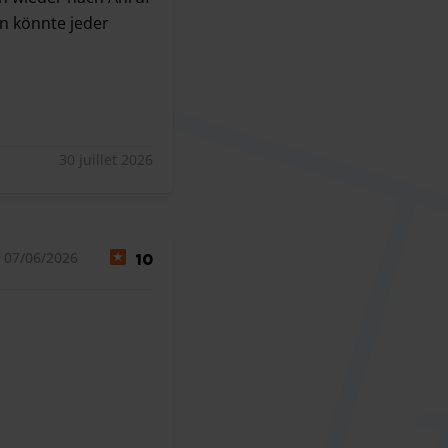
en könnte jeder
 wieder nach Anruf angeholt. Der Parkplatz sieht zwar aus a
30 juillet 2026
 07/06/2026
10