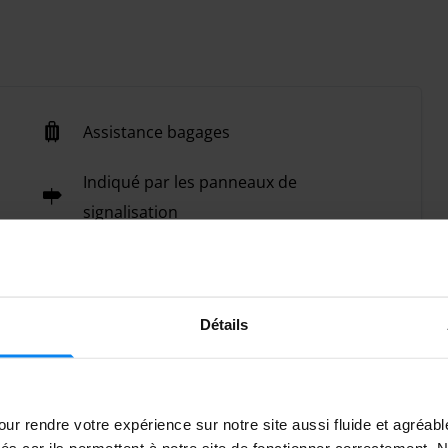
Assistance bagages
Indiqué par les panneaux de
signalisation
Heures d'ouverture
Payez au parking
Détails
ur rendre votre expérience sur notre site aussi fluide et agréab
vés car ils permettent à notre site de fonctionner correctement.