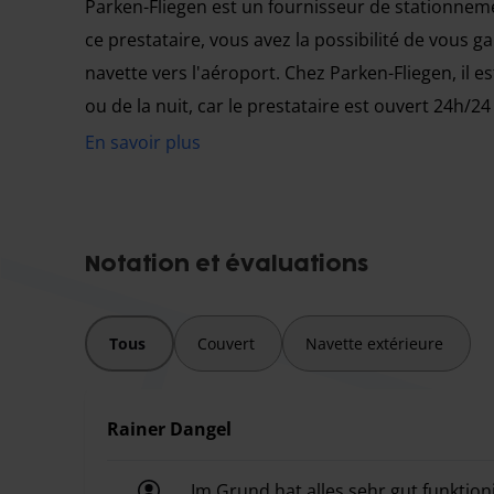
Parken-Fliegen est un fournisseur de stationneme
ce prestataire, vous avez la possibilité de vous g
navette vers l'aéroport. Chez Parken-Fliegen, il e
ou de la nuit, car le prestataire est ouvert 24h/24 
En savoir plus
Informations importantes
.
Les véhicules de plus de 2,00 m de largeur, 5
Notation et évaluations
deux fois sur place.
En cas de retard de plus de 30 minutes, un sup
des frais de personnel supplémentaires.
Tous
Couvert
Navette extérieure
Le transfert est inclus pour un maximum de 
supplément de 20 francs par trajet sera facturé.
Rainer Dangel
Le parking est accessible tous les jours de 4 h 
Im Grund hat alles sehr gut funktio