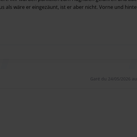
us als wäre er eingezäunt, ist er aber nicht. Vorne und hint
iert. Wir wurden pünktlich zum Flughafen gefahren und auch
Garé du 24/05/2026 au