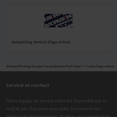
Il y a un bar pour les boissons et un restaurant pour le
dîner, ouvert de 18h30 à 22h00 (fermé le dimanche).
Services supplémentaires :
TV satellite, plateau de courtoisie, chambres non-fumeur,
Avioparking Venezia (Paga online)
climatisation, minibar, coffre-fort, sèche-cheveux, service
gratuit, lit bébé (sur demande), animaux non admis
Home
Parking Aéroport Venise
Annia Park Hotel + 1 notte (Paga online)
Service et contact
Notre équipe du service client est disponible par e-
mail et par chat pour vous aider à comparer les
options de stationnement, finaliser votre réservation