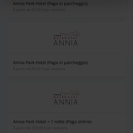
Annia Park Hotel (Paga in parcheggio)
L'Annia Park Hotel est l'un des premiers hôtels et parkings
À partir de 96,00 € par semaine
créés pour l'aéroport de Venise. C'est un hôtel juste en
face de l'aéroport qui propose également un parking
longue durée pas cher. Grâce à son emplacement idéal,
c'est le parking low-cost le plus proche de l'aéroport Marco
Polo. L'Annia Park Hotel Venice Airport propose un service
de navette gratuit depuis/vers l'aéroport
de 6h00 à minuit
avec des départs toutes les 30 minutes.
Annia Park Hotel (Paga in parcheggio)
Horaires d'ouverture
À partir de 86,00 € par semaine
L'enregistrement est possible de 13h00 à minuit.
Navette toutes les 30 minutes de 6h00 à minuit. Passé ce
délai, vous pourrez prendre un taxi pour rejoindre
l'établissement ou l'atteindre à pied en 10 minutes.
Durées de trajet des navettes :
2 minutes
Annia Park Hotel + 1 notte (Paga online)
Distance du terminal :
À partir de 274,00 € par semaine
1,2km