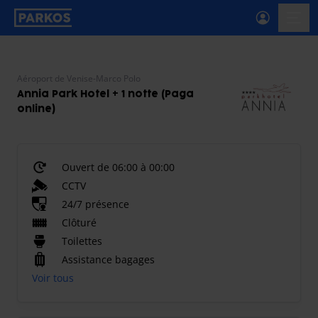
étiquette-de-navigation-principale
menu-
Aéroport de Venise-Marco Polo
Annia Park Hotel + 1 notte (Paga
online)
Ouvert de 06:00 à 00:00
CCTV
24/7 présence
Clôturé
Toilettes
Assistance bagages
Voir tous