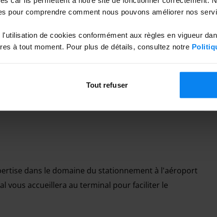
es pour comprendre comment nous pouvons améliorer nos servi
 des frais de nuit afin de garantir le fonctionnement du
ures.
l'utilisation de cookies conformément aux règles en vigueur da
06:00 est de 15,00 €
es à tout moment. Pour plus de détails, consultez notre
Politiq
6:00 est de 15,00 €
Tout refuser
pertise dans le domaine du stationnement à l'aéroport
l vous accueillera au terminal pour faciliter le