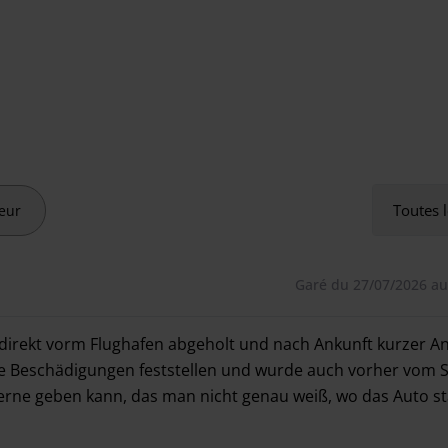
nte spécialisée dans le stationnement à l'aéroport de
pour vous rencontrer directement à l'aéroport, afin de
.
Toutes l
ieur
 doit être immédiatement signalé au prestataire de
hone.
Garé du 27/07/2026 au
upplémentaires suivants, que vous pouvez sélectionner
 direkt vorm Flughafen abgeholt und nach Ankunft kurzer A
e Beschädigungen feststellen und wurde auch vorher vom S
terne geben kann, das man nicht genau weiß, wo das Auto s
des jantes, entretien des pneus et nettoyage extérieur
 direkt vorm Flughafen abgeholt und nach Ankunft kurzer A