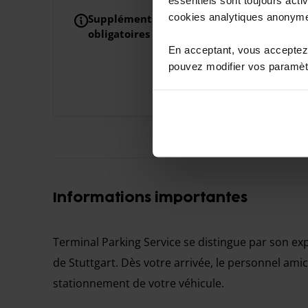
cookies analytiques anonym
Suppléments
Frais de nuit
obligatoires
Ce prestataire applique
service pendant ces he
En acceptant, vous acceptez 
Arrivée de 22:00 à 
pouvez modifier vos paramètr
Départ de 22:00 à 0
Informations importantes
Terminal Parking Service se distingue par son ex
de Stuttgart. Dès votre arrivée, le personnel amica
stationnement de votre véhicule.