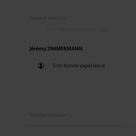
Service de carburant : Le personnel se charg
les frais seront facturés sur la base du reçu de c
Voiturier extérieur
Jérémy ZIMMERMANN
Très bonne expérience
Très bonne expérience
Voiturier intérieur