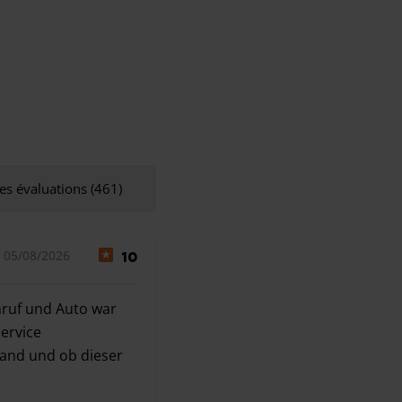
es évaluations (461)
 05/08/2026
10
nruf und Auto war
ervice
tand und ob dieser
nruf und Auto war 10min später da. Konnten auch keine Besc