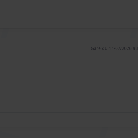
era du plein de diesel/premium/premium+ pour vous, et
arburant.
Garé du 14/07/2026 au