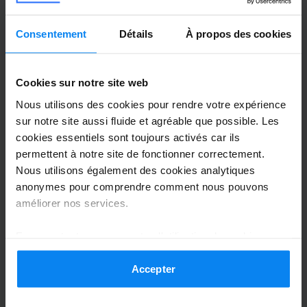
kindern war es alles entspannt
Ich bin sehr zufrieden konnte zum abholen anruf
Consentement
Détails
À propos des cookies
Voiturier extérieur
7 août 2026
Cookies sur notre site web
Nous utilisons des cookies pour rendre votre expérience
Anonym
10
sur notre site aussi fluide et agréable que possible. Les
Garé du 25/07/2026 au 03/08/2026
cookies essentiels sont toujours activés car ils
permettent à notre site de fonctionner correctement.
Alles super. Absolut empfehlenswert
Nous utilisons également des cookies analytiques
Alles super. Absolut empfehlenswert
anonymes pour comprendre comment nous pouvons
améliorer nos services.
Le personnel de Stuttgart Flughafen Parken est
En acceptant, vous acceptez l'utilisation de cookies
professionnel et veille à la satisfaction de ses clients. Si
conformément aux règles en vigueur dans votre pays,
besoin est, le personnel est toujours prêt à vous aider pour
Voiturier extérieur
6 août 2026
mais vous pouvez modifier vos paramètres à tout
Accepter
le chargement et le déchargement de vos bagages.
moment. Pour plus de détails, consultez notre
Politique
Vous pouvez également souscrire à un service de
de confidentialité
.