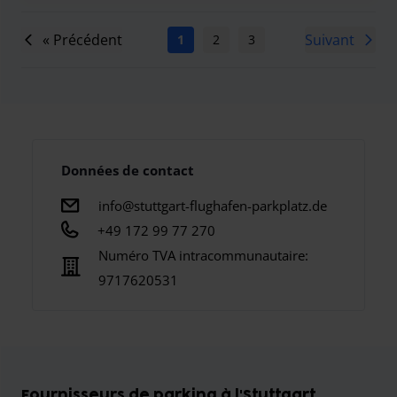
« Précédent
Suivant
1
2
3
4
5
6
7
Données de contact
info@stuttgart-flughafen-parkplatz.de
+49 172 99 77 270
Numéro TVA intracommunautaire:
9717620531
Fournisseurs de parking à l'Stuttgart