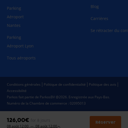
Blog
Parking
Aéroport
Carrières
Nantes
Se rétracter du cont
Parking
Aéroport Lyon
Tous aéroports
Conditions générales
Politique de confidentialité
Politique des avis
Accessibilité
Parkos fait partie de ParkosBV @2026. Enregistrée aux Pays-Bas.
Numéro de la Chambre de commerce : 02095013
126,00€
for 8 jours
Réserver
08 août 12:00 — 08 août 12:00