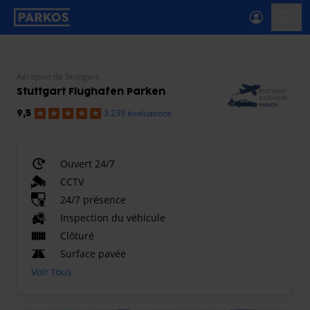
étiquette-de-navigation-principale
menu-
Aéroport de Stuttgart
Stuttgart Flughafen Parken
3.239 évaluations
9,5
Ouvert 24/7
CCTV
24/7 présence
Inspection du véhicule
Clôturé
Surface pavée
Voir tous