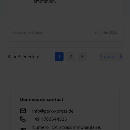
empfehlen.
ich war sehr zufrieden. Ich kann weiter empfehle
Voiturier extérieur
31 juillet 2026
« Précédent
Suivant
1
2
3
4
5
6
7
Données de contact
info@park-xpress.de
+49 1786644525
Numéro TVA intracommunautaire: