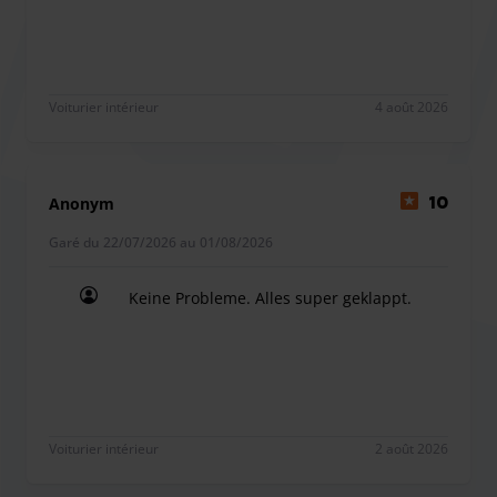
disponibles sur demande. Pensez à réserver votre siège
enfant gratuit lors de votre inscription en ligne et à
informer le prestataire à l'avance pour que tout soit prêt à
votre arrivée.
Voiturier intérieur
4 août 2026
Afin de garantir la ponctualité des transferts pour tous les
voyageurs, nous vous recommandons de bien respecter
vos horaires. En cas de retard important par rapport à
Anonym
10
l'heure prévue, le prestataire applique une facturation de
Garé du 22/07/2026 au 01/08/2026
20 € par heure sur place. En choisissant ParkXpress, vous
optez pour une organisation rigoureuse qui vous permet
Keine Probleme. Alles super geklappt.
de partir l'esprit léger.
Keine Probleme. Alles super geklappt.
Voiturier intérieur
2 août 2026