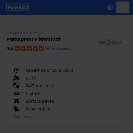
étiquette-de-navigation-principale
menu-
Aéroport de Stuttgart
ParkXpress Filderstadt
561 évaluations
9,6
Ouvert de 04:00 à 00:00
CCTV
24/7 présence
Clôturé
Surface pavée
Siège enfant
Voir tous