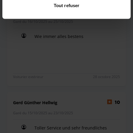
de confidentialité
.
Tout refuser
Klaus Bertele
10
Garé du 16/10/2025 au 25/10/2025
Wie immer alles bestens
Wie immer alles bestens
Voiturier extérieur
28 octobre 2025
Gerd Günther Hellwig
10
Garé du 15/10/2025 au 23/10/2025
Toller Service und sehr freundliches