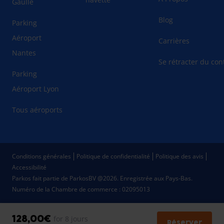
Gaulle
Blog
Parking
Aéroport
Carrières
Nantes
Se rétracter du cont
Parking
Aéroport Lyon
Tous aéroports
Conditions générales
Politique de confidentialité
Politique des avis
Accessibilité
Parkos fait partie de ParkosBV @2026. Enregistrée aux Pays-Bas.
Numéro de la Chambre de commerce : 02095013
128,00€
for 8 jours
Réserver