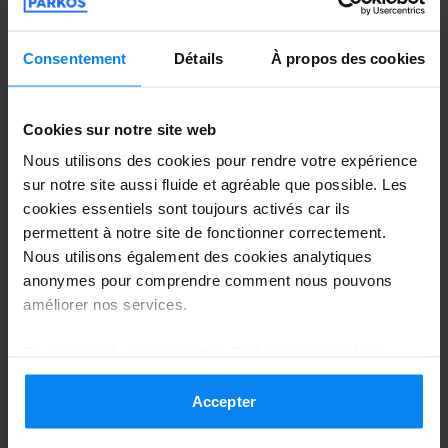
7j/7.
Consentement
Détails
À propos des cookies
Voiturier intérieur
5 novembre 2025
Cookies sur notre site web
Nous utilisons des cookies pour rendre votre expérience
Anonym
10
sur notre site aussi fluide et agréable que possible. Les
cookies essentiels sont toujours activés car ils
Garé du 12/10/2025 au 22/10/2025
permettent à notre site de fonctionner correctement.
Nous utilisons également des cookies analytiques
Top Service und Top Kommunikation
anonymes pour comprendre comment nous pouvons
Top Service und Top Kommunikation
améliorer nos services.
En acceptant, vous acceptez l'utilisation de cookies
conformément aux règles en vigueur dans votre pays,
Voiturier extérieur
4 novembre 2025
mais vous pouvez modifier vos paramètres à tout
Accepter
moment. Pour plus de détails, consultez notre
Politique