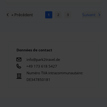
« Précédent
Suivant
1
2
3
4
5
6
7
Données de contact
info@park2travel.de
+49 173 618 5427
Numéro TVA intracommunautaire:
DE347850181