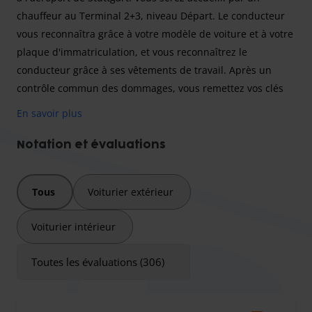
chauffeur au Terminal 2+3, niveau Départ. Le conducteur
vous reconnaîtra grâce à votre modèle de voiture et à votre
plaque d'immatriculation, et vous reconnaîtrez le
conducteur grâce à ses vêtements de travail. Après un
contrôle commun des dommages, vous remettez vos clés
et votre voiture au chauffeur professionnel qui la garera
En savoir plus
pour vous dans les locaux sécurisés du prestataire. Au
retour, le chauffeur ramènera votre voiture au point de
Notation et évaluations
rencontre convenu à l'aéroport : terminal 2+3, niveau
Départ.
Tous
Voiturier extérieur
Veuillez noter que cet aéroport est situé dans une zone à
faibles émissions et qu'une vignette environnementale est
Voiturier intérieur
obligatoire.
Toutes les évaluations (306)
Park2Travel est un prestataire de services de
stationnement près de l'aéroport de Stuttgart et propose