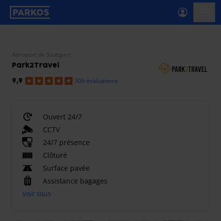
étiquette-de-navigation-principale
menu-
Aéroport de Stuttgart
Park2Travel
306 évaluations
9,9
Ouvert 24/7
CCTV
24/7 présence
Clôturé
Surface pavée
Assistance bagages
Voir tous