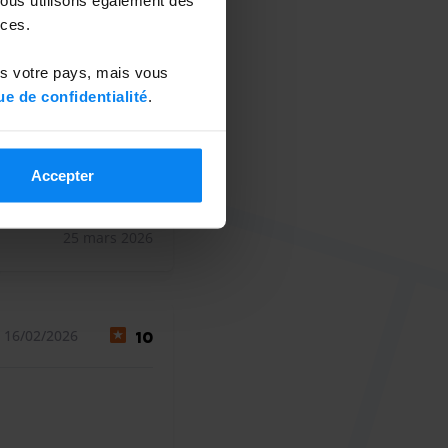
 23/03/2026
10
ces.
ns votre pays, mais vous
esitation si besoin.
ue de confidentialité
.
esitation si besoin.
Accepter
25 mars 2026
 16/02/2026
10