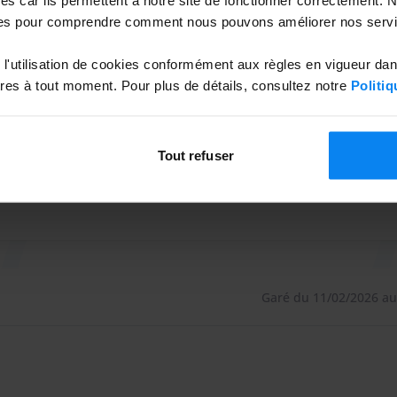
Garé du 12/03/2026 au
to pour un prix pendant votre voyage.
es pour comprendre comment nous pouvons améliorer nos servi
l'utilisation de cookies conformément aux règles en vigueur da
aussi bien à l'aller qu'au retour. Nous renouvellerons sans h
es à tout moment. Pour plus de détails, consultez notre
Politiq
ussi bien à l'aller qu'au retour. Nous renouvellerons sans h
Tout refuser
Garé du 11/02/2026 au