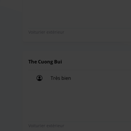
Voiturier extérieur
The Cuong Bui
Très bien
Très bien
Voiturier extérieur