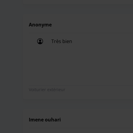
Anonyme
Très bien
Très bien
Voiturier extérieur
Imene ouhari