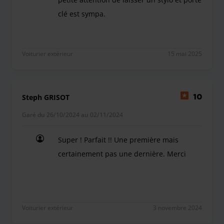
clé est sympa.
Très réactif et pas d attente. Très bien. La petite 
Voiturier extérieur
15 mai 2025
Steph GRISOT
10
Garé du 26/10/2024 au 02/11/2024
Super ! Parfait !! Une première mais
certainement pas une dernière. Merci
Super ! Parfait !! Une première mais certainemen
Voiturier extérieur
3 novembre 2024