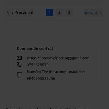
« Précédent
Suivant
1
2
3
4
5
6
7
Données de contact
reservationsroyalparking@gmail.com
0753625579
Numéro TVA intracommunautaire:
FR40953539756