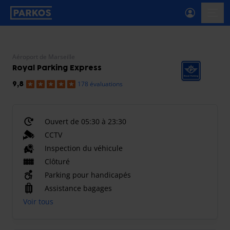
étiquette-de-navigation-principale
menu-
Aéroport de Marseille
Royal Parking Express
178 évaluations
9,8
Ouvert de 05:30 à 23:30
CCTV
Inspection du véhicule
Clôturé
Parking pour handicapés
Assistance bagages
Voir tous