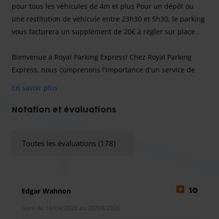
pour tous les véhicules de 4m et plus
Pour un dépôt ou
une restitution de véhicule entre 23h30 et 5h30, le parking
vous facturera un supplément de 20€ à régler sur place .
Bienvenue à Royal Parking Express! Chez Royal Parking
Express, nous comprenons l'importance d'un service de
stationnement pratique et fiable pour les voyageurs
En savoir plus
comme vous. Que vous partiez pour un voyage d'affaires
ou que vous vous embarquiez pour des vacances bien
Notation et évaluations
méritées, leur équipe se consacre à vous offrir une
expérience de stationnement sans stress. Voici ce à quoi
Toutes les évaluations (178)
vous pouvez vous attendre en choisissant leur service de
voiturier :
Pour un dépôt ou une restitution de véhicule entre 23h30
et 5h30, le parking vous facturera un supplément de 20€ à
Edgar Wahnon
10
régler sur place
Garé du 16/04/2026 au 20/04/2026
Dépose et prise en charge faciles : Le service de voiturier