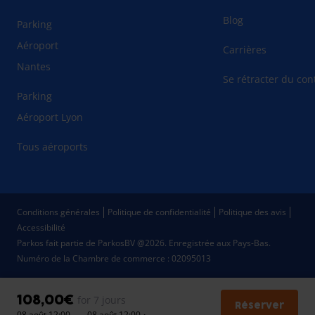
Blog
Parking
Aéroport
Carrières
Nantes
Se rétracter du cont
Parking
Aéroport Lyon
Tous aéroports
Conditions générales
Politique de confidentialité
Politique des avis
Accessibilité
Parkos fait partie de ParkosBV @2026. Enregistrée aux Pays-Bas.
Numéro de la Chambre de commerce : 02095013
108,00€
for 7 jours
Réserver
08 août 12:00 — 08 août 12:00