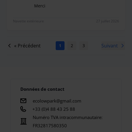
Merci
Je recommande ecolow Park, pour nous c’est la trois
Navette extérieure
27 juillet 2026
« Précédent
Suivant
1
2
3
4
5
6
7
Données de contact
ecolowpark@gmail.com
+33 (0)4 88 43 25 88
Numéro TVA intracommunautaire:
FR32817580350