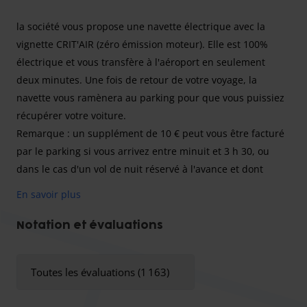
la société vous propose une navette électrique avec la
vignette CRIT'AIR (zéro émission moteur). Elle est 100%
électrique et vous transfère à l'aéroport en seulement
deux minutes. Une fois de retour de votre voyage, la
navette vous ramènera au parking pour que vous puissiez
récupérer votre voiture.
Remarque : un supplément de 10 € peut vous être facturé
par le parking si vous arrivez entre minuit et 3 h 30, ou
dans le cas d'un vol de nuit réservé à l'avance et dont
l'atterrissage est prévu après minuit.
En savoir plus
Si vous avez un camping-car ou une voiture utilitaire, vous
devrez payer un supplément sur place à ce parking. Afin
Notation et évaluations
d'avoir une idée du montant à payer, veuillez contacter le
parking en utilisant le numéro figurant dans votre e-mail
Toutes les évaluations (1 163)
de confirmation.