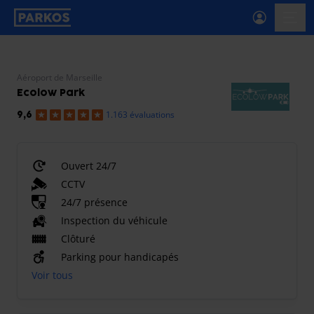
étiquette-de-navigation-principale
menu-
Aéroport de Marseille
Ecolow Park
1.163 évaluations
9,6
Ouvert 24/7
CCTV
24/7 présence
Inspection du véhicule
Clôturé
Parking pour handicapés
Voir tous