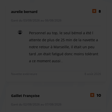
Ecolow Park prend en considération tous vos besoins lors
aurelie bernard
8
de votre voyage. Le parking possède 400 places de
Garé du 03/08/2026 au 06/08/2026
stationnement et propose une navette qui vous emmène à
l'aéroport en seulement deux minutes. Les emplacements
Personnel au top, le seul bémol a été l
sont surveillés 24 heures sur 24 et 7 jours sur 7. De plus,
attente de plus de 25 min de la navette a
de nombreux autres services sont disponibles en
notre retour à Marseille, il était un peu
supplément, tel l'entretien de votre voiture, la vidange ou
le nettoyage.
tard ,on était fatigué donc moins tolérant
parking agréé par l'aéroport Marseille Provence
a ce moment aussi .
Personnel au top, le seul bémol a été l attente de
Navette extérieure
8 août 2026
Gaillet Françoise
10
Garé du 02/08/2026 au 07/08/2026