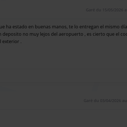
bureaux.
Garé du 15/05/2026 a
o que ha estado en buenas manos, te lo entregan el mismo dí
 services à seulement 2 minutes de l'aéroport de
 deposito no muy lejos del aeropuerto , es cierto que el co
lace de parking extérieure ou couverte, et grâce au
exterior .
 que ha estado en buenas manos, te lo entregan el mismo dí
pied. Vous bénéficierez d'un service professionnel et
de bonnes mains jusqu'à votre retour. Avec Pedrocar,
tre budget.
 pour ses clients.
Garé du 03/04/2026 au