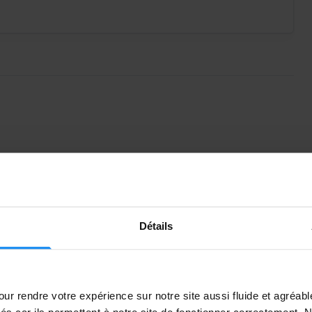
 services à seulement 2 minutes de l'aéroport de
lace de parking extérieure ou couverte et, grâce au
néficierez d'un service professionnel et aurez
squ'à votre retour. Avec Pedrocar, choisissez l'option
Détails
 rendez-vous directement au parking. Une fois sur place,
ur rendre votre expérience sur notre site aussi fluide et agréab
servation et remettre vos clés. Le personnel prendra
vés car ils permettent à notre site de fonctionner correctement.