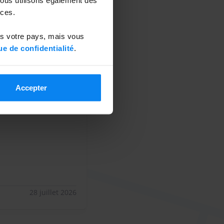
ces.
ns votre pays, mais vous
es évaluations (319)
ue de confidentialité
.
 26/07/2026
10
Accepter
28 juillet 2026