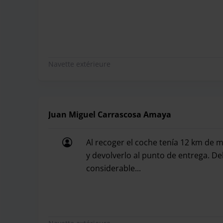
Navette extérieure
Juan Miguel Carrascosa Amaya
Al recoger el coche tenía 12 km de má
y devolverlo al punto de entrega. Deb
considerable...
Al recoger el coche tenía 12 km de má