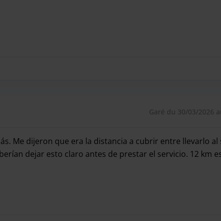
Garé du 30/03/2026 a
s. Me dijeron que era la distancia a cubrir entre llevarlo al
erían dejar esto claro antes de prestar el servicio. 12 km e
s. Me dijeron que era la distancia a cubrir entre llevarlo al