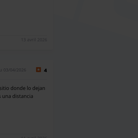
13 avril 2026
u 03/04/2026
4
 sitio donde lo dejan
s una distancia
 sitio donde lo dejan y devolverlo al punto de entrega. Deber