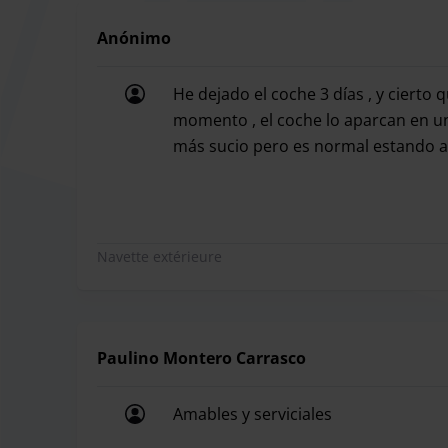
Pour toute réclamation, veuillez contacter leurs 
Anónimo
He dejado el coche 3 días , y ciert
Le parking Pedrocar propose une large gamme de
momento , el coche lo aparcan en un
Málaga-Costa del Sol. Vous pouvez réserver une p
más sucio pero es normal estando al 
He dejado el coche 3 días , y cierto
service éco, vous pouvez rejoindre le terminal à 
aurez la certitude que votre voiture sera entre 
choisissez l'option idéale pour vos besoins et vo
Navette extérieure
Le parking Pedrocar dispose d'une salle d'attente
Paulino Montero Carrasco
Amables y serviciales
Amables y serviciales