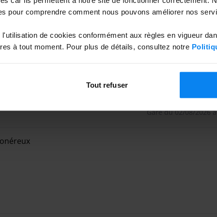
rrespondent à ces mêmes noms.
es pour comprendre comment nous pouvons améliorer nos servi
l'utilisation de cookies conformément aux règles en vigueur da
 1 € requis)
es à tout moment. Pour plus de détails, consultez notre
Politiq
 réduite
fficiel P5 de Lyon Aéroport.
Tout refuser
Garé du 02/08/2026 a
 onéreux
 onéreux