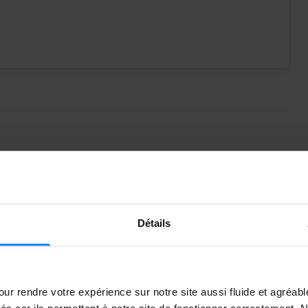
fait partie des parkings officiels et constitue une option
inci Aéroport Lyon parking
est un parking extérieur
Détails
ort. Les terminaux sont accessibles facilement grâce à
utes, 24h/24 et 7j/7.
ur rendre votre expérience sur notre site aussi fluide et agréab
hacun un nom pour faciliter l’orientation (Dakar/Dublin,
vés car ils permettent à notre site de fonctionner correctement.