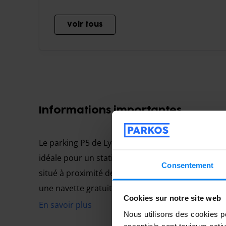
Voir tous
Informations importantes
Le
parking P5 de Lyon Aéroport
, géré par VINCI, 
idéale pour un stationnement longue durée. Ce
V
Consentement
situé à proximité de la bretelle d'accès à l'aérop
une navette gratuite qui circule toutes les 15 min
Cookies sur notre site web
En savoir plus
Nous utilisons des cookies po
Le parking P5 est divisé en quatre îlots portant c
essentiels sont toujours acti