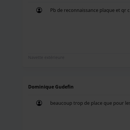
Pb de reconnaissance plaque et qr 
Pb de reconnaissance plaque et qr 
Navette extérieure
Dominique Gudefin
beaucoup trop de place que pour les
beaucoup trop de place que pour les