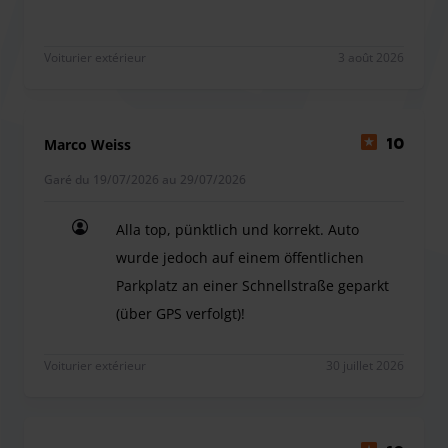
informé du retour tardif. En cas de notification tardive
(moins de 24 heures) au prestataire de stationnement, des
frais supplémentaires de retard de 5,00 € (uniquement)
Voiturier extérieur
3 août 2026
seront facturés.
Le transport des clés (pour l'option navette extérieure) est
possible moyennant un supplément, sous réserve de
Marco Weiss
10
places libres disponibles.
Garé du 19/07/2026 au 29/07/2026
Autre : Park Paradies propose également une borne de
recharge pour véhicules électriques.
Alla top, pünktlich und korrekt. Auto
wurde jedoch auf einem öffentlichen
Parkplatz an einer Schnellstraße geparkt
(über GPS verfolgt)!
Alla top, pünktlich und korrekt. Auto wurde jedoc
Voiturier extérieur
30 juillet 2026