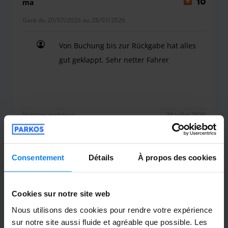
ma
10
Garé du 20/07/2026 au 28/07/2026
Von Buchung bis zur Rückgabe hat alles
gut geklappt. Sehr netter Fahrer
Von Buchung bis zur Rückgabe hat alles gut gekla
Voiturier extérieur
29 juillet 2026
Consentement
Détails
À propos des cookies
Anonym
10
Garé du 23/07/2026 au 27/07/2026
Cookies sur notre site web
Alles top
Nous utilisons des cookies pour rendre votre expérience
Alles top
sur notre site aussi fluide et agréable que possible. Les