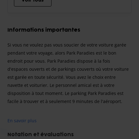
Voir tous
Informations importantes
Si vous ne voulez pas vous soucier de votre voiture garée
pendant votre voyage, alors Park Paradies est le bon
endroit pour vous. Park Paradies dispose à la fois
d'espaces ouverts et de parkings couverts où votre voiture
est garée en toute sécurité. Vous avez le choix entre
navette et voiturier. Le personnel amical est à votre
disposition à tout moment. Le parking Park Paradies est
facile à trouver et à seulement 9 minutes de l'aéroport.
En savoir plus
Supplément de nuit : Chez Parkparadies, un supplément
de nuit est facturé pour un vol aller ou retour à partir de
Notation et évaluations