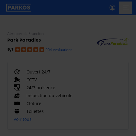
étiquette-de-navigation-principale
menu-
Aéroport de Francfort
Park Paradies
904 évaluations
9,7
Ouvert 24/7
CCTV
24/7 présence
Inspection du véhicule
Clôturé
Toilettes
Voir tous