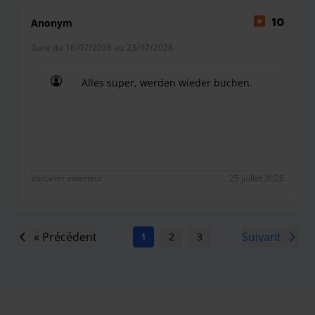
Anonym
10
Garé du 16/07/2026 au 23/07/2026
Alles super, werden wieder buchen.
Alles super, werden wieder buchen.
Voiturier extérieur
25 juillet 2026
« Précédent
Suivant
1
2
3
4
5
6
7