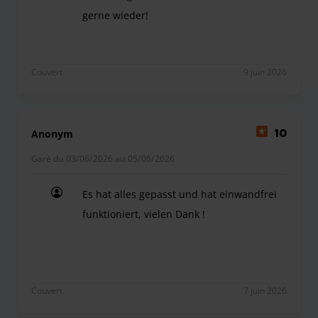
gerne wieder!
Alles bestens, bei Änderungen gab es rechtzeitig 
Couvert
9 juin 2026
Anonym
10
Garé du 03/06/2026 au 05/06/2026
Es hat alles gepasst und hat einwandfrei
funktioniert, vielen Dank !
Es hat alles gepasst und hat einwandfrei funktioni
Couvert
7 juin 2026