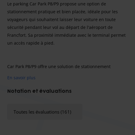
Le parking Car Park P8/P9 propose une option de
stationnement pratique et bien placée, idéale pour les
voyageurs qui souhaitent laisser leur voiture en toute
sécurité pendant leur vol au départ de l'aéroport de
Francfort. Sa proximité immédiate avec le terminal permet
un accès rapide à pied.
Car Park P8/P9 offre une solution de stationnement
directement depuis l'aéroport de Francfort. Situé à
En savoir plus
proximité immédiate de l'aéroport, le terminal est
facilement accessible à pied.
Notation et évaluations
Toutes les évaluations (161)
Veuillez noter que les dimensions maximales pour les
véhicules sont de 2 mètres de hauteur, 2 mètres de
largeur et 5 mètres de longueur.