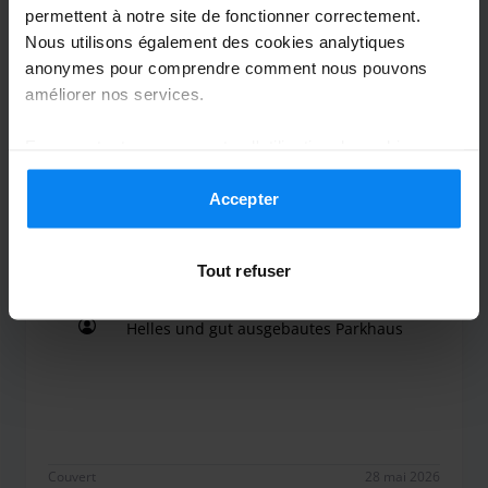
permettent à notre site de fonctionner correctement.
Alles bestens! Gerne wieder!
Nous utilisons également des cookies analytiques
anonymes pour comprendre comment nous pouvons
améliorer nos services.
Couvert
3 juin 2026
En acceptant, vous acceptez l'utilisation de cookies
conformément aux règles en vigueur dans votre pays,
mais vous pouvez modifier vos paramètres à tout
Accepter
moment. Pour plus de détails, consultez notre
Politique
Anonym
8
de confidentialité
.
Tout refuser
Garé du 18/05/2026 au 25/05/2026
Helles und gut ausgebautes Parkhaus
Helles und gut ausgebautes Parkhaus
Couvert
28 mai 2026