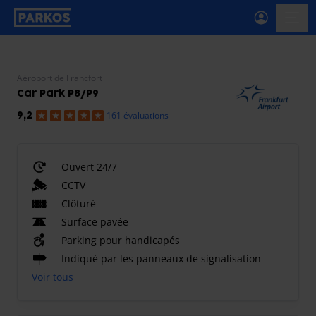
étiquette-de-navigation-principale
menu-
Aéroport de Francfort
Car Park P8/P9
161 évaluations
9,2
Ouvert 24/7
CCTV
Clôturé
Surface pavée
Parking pour handicapés
Indiqué par les panneaux de signalisation
Voir tous