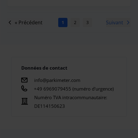
« Précédent
Suivant
1
2
3
4
5
6
7
Données de contact
info@parkimeter.com
+49 6969079455 (numéro d'urgence)
Numéro TVA intracommunautaire:
DE114150623