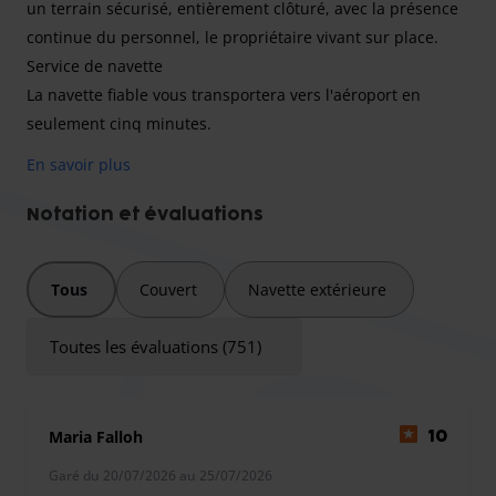
un terrain sécurisé, entièrement clôturé, avec la présence
continue du personnel, le propriétaire vivant sur place.
Service de navette
La navette fiable vous transportera vers l'aéroport en
seulement cinq minutes.
En savoir plus
Parkhof Hahn est une option de stationnement fiable et
Notation et évaluations
économique à seulement cinq minutes de l'aéroport de
Francfort-Hahn. Votre voiture sera garée en toute sécurité
Tous
Couvert
Navette extérieure
pendant votre voyage, vous permettant de partir l'esprit
tranquille.
Toutes les évaluations (751)
Le parking extérieur est pavé, offrant un accès facile. Une
Maria Falloh
10
salle d'attente ainsi que des toilettes sont à disposition
pour votre confort pendant que vous attendez la navette.
Garé du 20/07/2026 au 25/07/2026