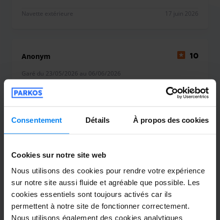
Navette extérieure
17 juin 2026
Anonym
10
Garé du 23/05/2026 au 06/06/2026
Sehr einfach und unkompliziert
Sehr einfach und unkompliziert
Consentement
Détails
À propos des cookies
Cookies sur notre site web
Navette extérieure
7 juin 2026
Nous utilisons des cookies pour rendre votre expérience
sur notre site aussi fluide et agréable que possible. Les
cookies essentiels sont toujours activés car ils
permettent à notre site de fonctionner correctement.
Marvin Gehrsitz
10
Nous utilisons également des cookies analytiques