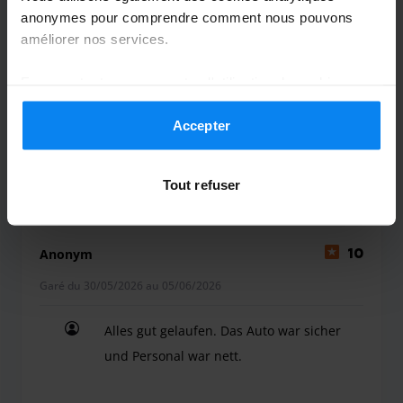
Garé du 29/05/2026 au 05/06/2026
anonymes pour comprendre comment nous pouvons
améliorer nos services.
Top
Top
En acceptant, vous acceptez l'utilisation de cookies
conformément aux règles en vigueur dans votre pays,
mais vous pouvez modifier vos paramètres à tout
Accepter
moment. Pour plus de détails, consultez notre
Politique
de confidentialité
.
Navette extérieure
7 juin 2026
Tout refuser
Anonym
10
Garé du 30/05/2026 au 05/06/2026
Alles gut gelaufen. Das Auto war sicher
und Personal war nett.
Alles gut gelaufen. Das Auto war sicher und Perso