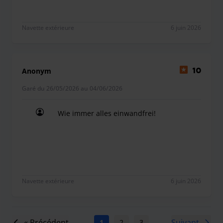
Navette extérieure
6 juin 2026
Anonym
10
Garé du 26/05/2026 au 04/06/2026
Wie immer alles einwandfrei!
Wie immer alles einwandfrei!
Navette extérieure
6 juin 2026
« Précédent
Suivant
1
2
3
4
5
6
7