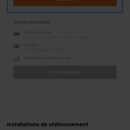
Service de navette
Navette gratuite
Distance : 4 min
-
Temps d'attente moyen : 5 min
Couvert
Pas de hauteur maximale
Vous devez remettre vos clés
Non disponible
Installations de stationnement