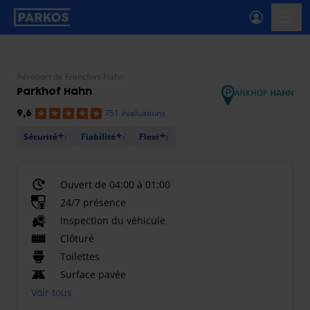
étiquette-de-navigation-principale
menu-
Aéroport de Francfort-Hahn
Parkhof Hahn
751 évaluations
9,6
Sécurité
Fiabilité
Flexi
Ouvert de 04:00 à 01:00
24/7 présence
Inspection du véhicule
Clôturé
Toilettes
Surface pavée
Voir tous