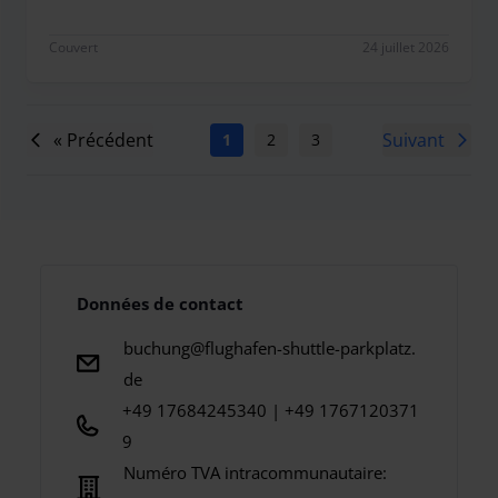
Très mauvaise expérience. Voiture récupérée dans 
Couvert
24 juillet 2026
« Précédent
Suivant
1
2
3
4
5
6
7
Données de contact
buchung@flughafen-shuttle-parkplatz.
de
+49 17684245340 | +49 1767120371
9
Numéro TVA intracommunautaire: