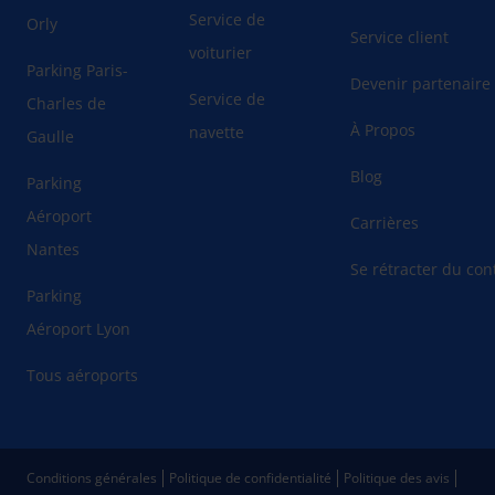
Service de
Orly
Service client
voiturier
Parking Paris-
Devenir partenaire
Service de
Charles de
À Propos
navette
Gaulle
Blog
Parking
Aéroport
Carrières
Nantes
Se rétracter du cont
Parking
Aéroport Lyon
Tous aéroports
Conditions générales
Politique de confidentialité
Politique des avis