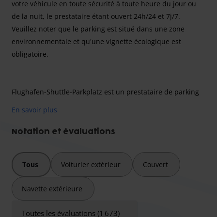
votre véhicule en toute sécurité à toute heure du jour ou
de la nuit, le prestataire étant ouvert 24h/24 et 7j/7.
Veuillez noter que le parking est situé dans une zone
environnementale et qu'une vignette écologique est
obligatoire.
Flughafen-Shuttle-Parkplatz est un prestataire de parking
expérimenté, situé non loin de l'aéroport de Cologne-Bonn.
En savoir plus
Chez ce prestataire, vous avez la possibilité de vous garer
à un prix très avantageux et de faire appel à son service de
Notation et évaluations
navette vers l'aéroport. Chez Flughafen-Shuttle-Parkplatz, il
est possible de garer votre voiture à n'importe quelle
Tous
Voiturier extérieur
Couvert
heure du jour ou de la nuit, car le prestataire est ouvert 24
heures sur 24, 7 jours sur 7. En seulement 10 minutes,
Navette extérieure
grâce au service de navette, vous êtes au terminal de
départ de l'aéroport de Cologne-Bonn et pouvez ainsi
Toutes les évaluations (1 673)