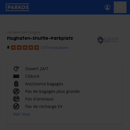
étiquette-de-navigation-principale
menu-
Aéroport de Cologne
Flughafen-Shuttle-Parkplatz
1.673 évaluations
8
Ouvert 24/7
Clôturé
Assistance bagages
Pas de bagages plus grands
Pas d'animaux
Pas de recharge EV
Voir tous