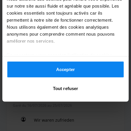
de 2h à 3h15 du matin, au froid. Nous
sur notre site aussi fluide et agréable que possible. Les
cookies essentiels sont toujours activés car ils
avons essayé de le contacter plusieurs fois
permettent à notre site de fonctionner correctement.
et soit il ne decrochait pas ou alors il nous
Nous utilisons également des cookies analytiques
raccrochait au nez. C'est finalement un
anonymes pour comprendre comment nous pouvons
autre chauffeur d'une autre compagnie
améliorer nos services.
qui l'a contacté et qui nous a dit qu'il
arriverait bientôt.
En acceptant, vous acceptez l'utilisation de cookies
conformément aux règles en vigueur dans votre pays,
Déçue au retour. Nous avons prévenu le chauffeur 
mais vous pouvez modifier vos paramètres à tout
Accepter
Couvert
30 juillet 2026
moment. Pour plus de détails, consultez notre
Politique
de confidentialité
.
Tout refuser
Natalie Uhlenbrock
8
Garé du 16/07/2026 au 25/07/2026
Wir waren zufrieden
Wir waren zufrieden