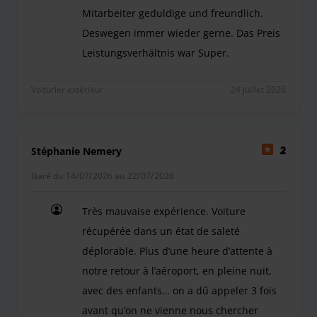
Mitarbeiter geduldige und freundlich.
Deswegen immer wieder gerne. Das Preis
Leistungsverhältnis war Super.
Ich hatte mich verfahren, der Mitarbeiter kam so
Voiturier extérieur
24 juillet 2026
Stéphanie Nemery
2
Garé du 14/07/2026 au 22/07/2026
Très mauvaise expérience. Voiture
récupérée dans un état de saleté
déplorable. Plus d’une heure d’attente à
notre retour à l’aéroport, en pleine nuit,
avec des enfants… on a dû appeler 3 fois
avant qu’on ne vienne nous chercher