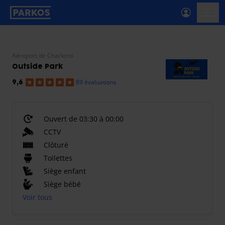
étiquette-de-navigation-principale
menu-
Aéroport de Charleroi
Outside Park
89 évaluations
9,6
Ouvert de 03:30 à 00:00
CCTV
Clôturé
Toilettes
Siège enfant
Siège bébé
Voir tous