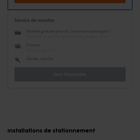
Service de navette
Navette gratuite pour les 3 premiers passagers
Distance : 5 min
-
Temps d'attente moyen : 5 min
Couvert
Hauteur max. 4 m.
Gardez vos clés
Non disponible
Installations de stationnement