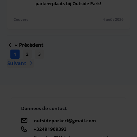
parkeerplaats bij Outside Park!
Nog nooit een parking geboekt buiten de luchth
Couvert
4 août 2026
« Précédent
1
2
3
4
5
6
7
8
9
...
Suivant
Données de contact
outsideparkcrl@gmail.com
+32491909393