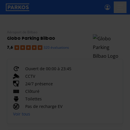
étiquette-de-navigation-principale
menu-
Aéroport de Bilbao
Globo Parking Bilbao
320 évaluations
7,6
Ouvert de 00:00 à 23:45
CCTV
24/7 présence
Clôturé
Toilettes
Pas de recharge EV
Voir tous