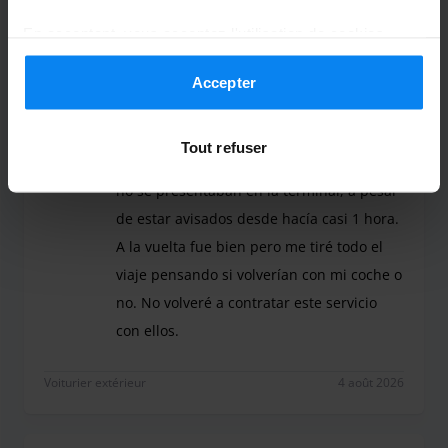
En acceptant, vous acceptez l'utilisation de cookies
conformément aux règles en vigueur dans votre pays,
Anónimo
4
mais vous pouvez modifier vos paramètres à tout
Accepter
moment. Pour plus de détails, consultez notre
Politique
Garé du 24/07/2026 au 30/07/2026
de confidentialité
.
Tout refuser
Estuve a punto de perder el vuelo ya que
no se presentaban en la terminal, a pesar
de estar avisados desde hacía casi 1 hora.
A la vuelta fue bien pero me tiré todo el
viaje pensando si volverían con mi coche o
no. No volveré a contratar este servicio
con ellos.
Estuve a punto de perder el vuelo ya que no se pre
Voiturier extérieur
4 août 2026