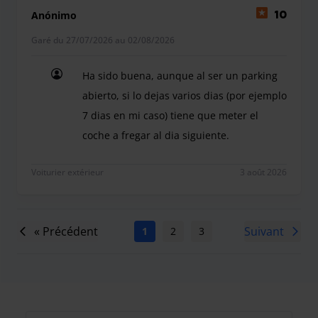
Anónimo
10
Garé du 27/07/2026 au 02/08/2026
Ha sido buena, aunque al ser un parking
abierto, si lo dejas varios dias (por ejemplo
7 dias en mi caso) tiene que meter el
coche a fregar al dia siguiente.
Ha sido buena, aunque al ser un parking abierto, s
Voiturier extérieur
3 août 2026
« Précédent
Suivant
1
2
3
4
5
6
7