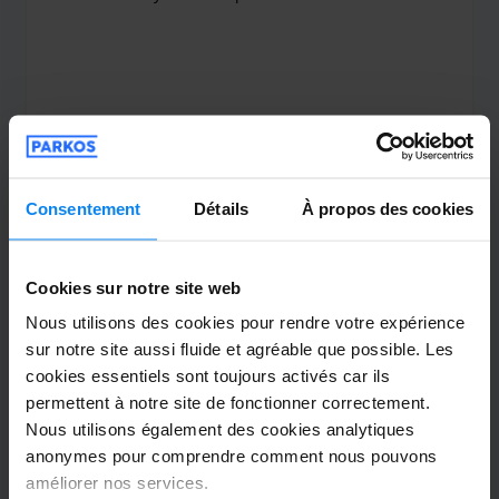
muy buena experiencia
Navette extérieure
5 août 2026
Consentement
Détails
À propos des cookies
OIHANA MARTINEZ NAVARRO
2
Garé du 31/07/2026 au 03/08/2026
Cookies sur notre site web
Nous utilisons des cookies pour rendre votre expérience
En general el servicio no fue nada bien. Se
sur notre site aussi fluide et agréable que possible. Les
retrasaron en la recogida del vehiculo. Se
cookies essentiels sont toujours activés car ils
retrasaron casi 1 hora en la entrega del
permettent à notre site de fonctionner correctement.
Nous utilisons également des cookies analytiques
mismo. Sin duda, no repetiremos
anonymes pour comprendre comment nous pouvons
En general el servicio no fue nada bien. Se retra
améliorer nos services.
Voiturier extérieur
5 août 2026