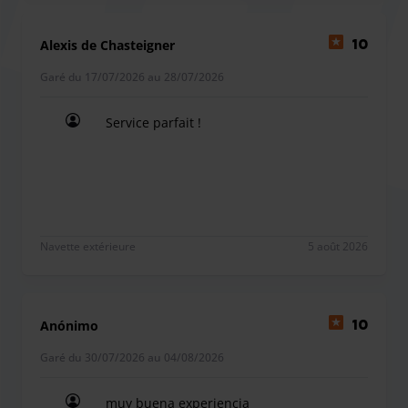
Nous disposons d'une salle d'attente et de toilettes pour
rendre votre expérience aussi agréable que possible.
Alexis de Chasteigner
10
Malheureusement, nous n'avons pas de bornes de
Garé du 17/07/2026 au 28/07/2026
recharge pour voitures électriques ni de places adaptées
aux personnes à mobilité réduite.
Service parfait !
Service parfait !
Navette extérieure
5 août 2026
Anónimo
10
Garé du 30/07/2026 au 04/08/2026
muy buena experiencia