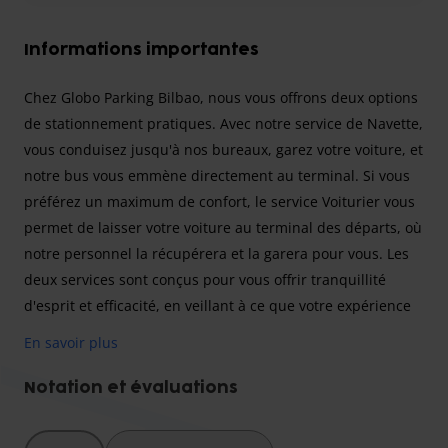
Informations importantes
Chez Globo Parking Bilbao, nous vous offrons deux options
de stationnement pratiques. Avec notre service de Navette,
vous conduisez jusqu'à nos bureaux, garez votre voiture, et
notre bus vous emmène directement au terminal. Si vous
préférez un maximum de confort, le service Voiturier vous
permet de laisser votre voiture au terminal des départs, où
notre personnel la récupérera et la garera pour vous. Les
deux services sont conçus pour vous offrir tranquillité
d'esprit et efficacité, en veillant à ce que votre expérience
de stationnement soit la plus simple possible
En savoir plus
Got it! Here's the content for Globo Parking Bilbao,
Notation et évaluations
translated into French, with the titles included to clearly
show what belongs where: 1: Titre Globo Parking Bilbao »