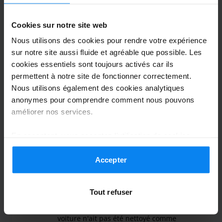
Garé du 16/07/2026 au 21/07/2026
Cookies sur notre site web
Très pratique, infos claires
Nous utilisons des cookies pour rendre votre expérience
Très pratique, infos claires
sur notre site aussi fluide et agréable que possible. Les
cookies essentiels sont toujours activés car ils
permettent à notre site de fonctionner correctement.
Nous utilisons également des cookies analytiques
anonymes pour comprendre comment nous pouvons
Navette extérieure
23 juillet 2026
améliorer nos services.
En acceptant, vous acceptez l'utilisation de cookies
conformément aux règles en vigueur dans votre pays,
Emmanuelle Martin
8
mais vous pouvez modifier vos paramètres à tout
Accepter
Garé du 13/07/2026 au 20/07/2026
moment. Pour plus de détails, consultez notre
Politique
de confidentialité
.
Bonjour, personnel sympathique et
Tout refuser
souriant ponctuel. Dommage que ma
voiture n'ait pas été nettoyé comme