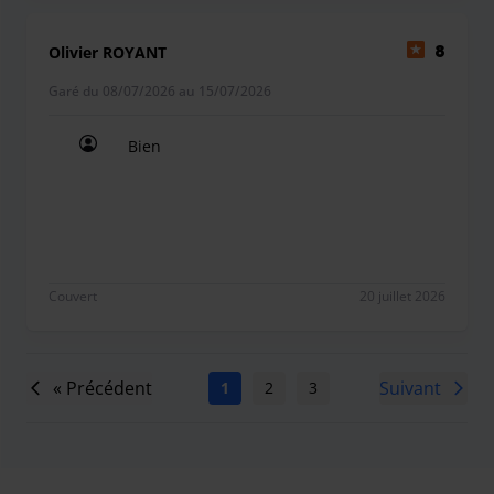
Olivier ROYANT
8
Garé du 08/07/2026 au 15/07/2026
Bien
Bien
Couvert
20 juillet 2026
« Précédent
Suivant
1
2
3
4
5
6
7