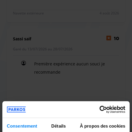
parking est accessible aux personnes á mobilité réduite. La
navette peut être équipée de sièges-enfants. Recharge
Navette extérieure
4 août 2026
electrique :10 euros pour recharge complète ou partielle.
Sassi saif
10
Garé du 13/07/2026 au 28/07/2026
Première expérience aucun souci je
recommande
Première expérience aucun souci je recommande
Navette extérieure
29 juillet 2026
Consentement
Détails
À propos des cookies
SANDRINE REGNIER
10