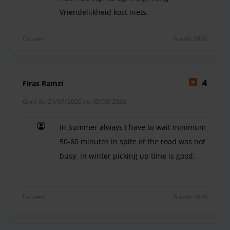
Vriendelijkheid kost niets.
De parkeergarage was goed te bereiken; de aanwijz
Couvert
6 août 2026
Firas Ramzi
4
Garé du 21/07/2026 au 05/08/2026
In Summer always I have to wait minimum
50-60 minutes in spite of the road was not
busy, in winter picking up time is good.
In Summer always I have to wait minimum 50-60 mi
Couvert
6 août 2026