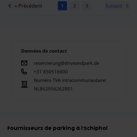
« Précédent
Suivant
1
2
3
4
5
6
7
Données de contact
reservierung@driveandpark.de
+31 850516600
Numéro TVA intracommunautaire:
NL862956262B01
Fournisseurs de parking à l'Schiphol