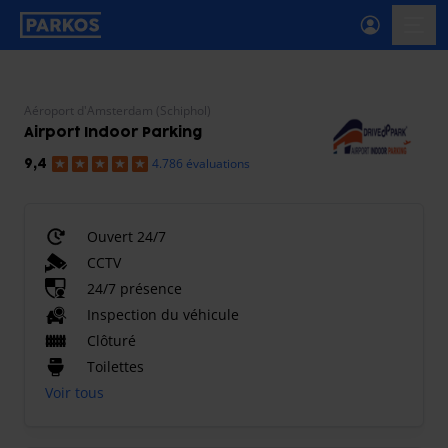
étiquette-de-navigation-principale
menu-
Aéroport d'Amsterdam (Schiphol)
Airport Indoor Parking
4.786 évaluations
9,4
Ouvert 24/7
CCTV
24/7 présence
Inspection du véhicule
Clôturé
Toilettes
Voir tous