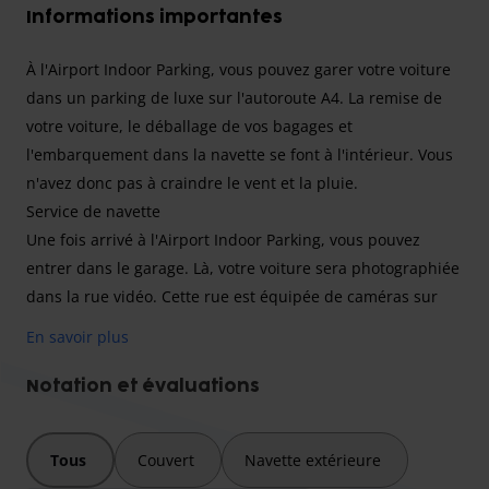
Informations importantes
À l'Airport Indoor Parking, vous pouvez garer votre voiture
dans un parking de luxe sur l'autoroute A4. La remise de
votre voiture, le déballage de vos bagages et
l'embarquement dans la navette se font à l'intérieur. Vous
n'avez donc pas à craindre le vent et la pluie.
Service de navette
Une fois arrivé à l'Airport Indoor Parking, vous pouvez
entrer dans le garage. Là, votre voiture sera photographiée
dans la rue vidéo. Cette rue est équipée de caméras sur
tous les côtés, ces photos sont prises pour éviter tout
En savoir plus
dommage.
Après qu'un membre du personnel de l'Airport Indoor
Notation et évaluations
Parking vous a aidé à décharger et à charger vos bagages
et que vous vous êtes enregistré à la billetterie. Vous
Tous
Couvert
Navette extérieure
pouvez utiliser les nombreux services et équipements de