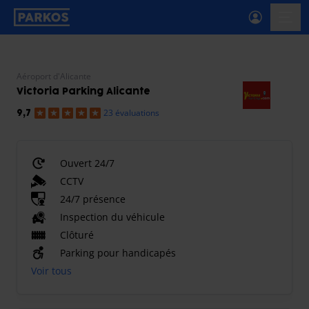
étiquette-de-navigation-principale
menu-
Aéroport d'Alicante
Victoria Parking Alicante
23 évaluations
9,7
Ouvert 24/7
CCTV
24/7 présence
Inspection du véhicule
Clôturé
Parking pour handicapés
Voir tous