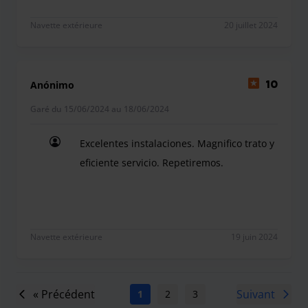
Navette extérieure
20 juillet 2024
Anónimo
10
Garé du 15/06/2024 au 18/06/2024
Excelentes instalaciones. Magnifico trato y
eficiente servicio. Repetiremos.
Excelentes instalaciones. Magnifico trato y eficien
Navette extérieure
19 juin 2024
« Précédent
Suivant
1
2
3
4