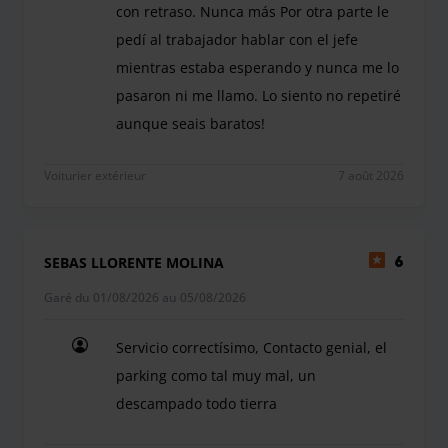
con retraso. Nunca más Por otra parte le
pedí al trabajador hablar con el jefe
mientras estaba esperando y nunca me lo
pasaron ni me llamo. Lo siento no repetiré
aunque seais baratos!
Decepcionante! Me hicieron esperar una 1 hora y 
Voiturier extérieur
7 août 2026
SEBAS LLORENTE MOLINA
6
Garé du 01/08/2026 au 05/08/2026
Servicio correctísimo, Contacto genial, el
parking como tal muy mal, un
descampado todo tierra
Servicio correctísimo, Contacto genial, el parki