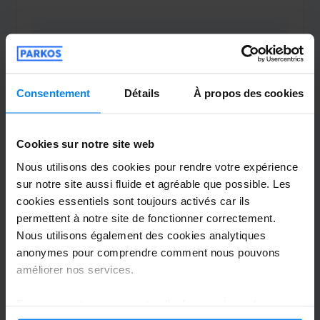
Parking Pro Alicante
Gracias es normal en esta temporada y el
precio está adecuado a la reserva
Consentement
Détails
À propos des cookies
Gracias es normal en esta temporada y el precio e
Navette extérieure
6 août 2026
Cookies sur notre site web
Nous utilisons des cookies pour rendre votre expérience
sur notre site aussi fluide et agréable que possible. Les
Peter
8
cookies essentiels sont toujours activés car ils
permettent à notre site de fonctionner correctement.
Garé du 09/07/2026 au 15/07/2026
Nous utilisons également des cookies analytiques
anonymes pour comprendre comment nous pouvons
Need to put a name on the bus so it’s
améliorer nos services.
easier to spot on collection.
Need to put a name on the bus so it’s easier to sp
En acceptant, vous acceptez l'utilisation de cookies