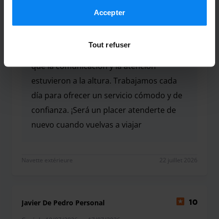
conformément aux règles en vigueur dans votre pays,
mais vous pouvez modifier vos paramètres à tout
Accepter
Parking Pro Alicante
moment. Pour plus de détails, consultez notre
Politique
de confidentialité
.
gracias por tu valoración. Nos alegra
Tout refuser
saber que todo fue ágil y sin esperas, y
que la comunicación y la atención
estuvieron a la altura. Trabajamos cada
día para ofrecer un servicio cómodo y de
confianza. ¡Será un placer atenderte de
nuevo cuando vuelvas a viajar
gracias por tu valoración. Nos alegra saber que tod
Navette extérieure
22 juillet 2026
Javier De Pedro Personal
10