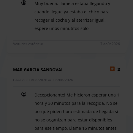
parking et de notre service de voiturier, nous disposons
Muy buena, llamé a estaba llegando y
d’un personnel qualifié et disponible pour vous aider.
cuando llegue ya estaba el chico para
Votre confort est notre priorité.
recoger el coche y al aterrizar igual,
espere unos minutitos solo
Muy buena, llamé a estaba llegando y cuando llegu
Voiturier extérieur
7 août 2026
MAR GARCIA SANDOVAL
2
Garé du 03/08/2026 au 06/08/2026
Decepcionante! Me hicieron esperar una 1
hora y 30 minutos para la recogida. No se
porqué piden hora estimada de llegada sí
no se organizan para estar disponibles
para ese tiempo. Llame 15 minutos antes