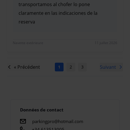
transportamos al chofer lo pone
claramente en las indicaciones de la
reserva
buenas le recuerdo que solo transportamos al chof
Navette extérieure
11 juillet 2026
« Précédent
Suivant
1
2
3
4
5
6
7
Données de contact
parkingpro@hotmail.com
+34 613513005