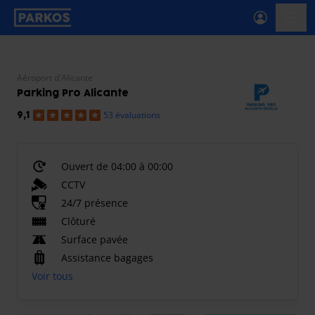
étiquette-de-navigation-principale
menu-
Aéroport d'Alicante
Parking Pro Alicante
53 évaluations
9,1
Ouvert de 04:00 à 00:00
CCTV
24/7 présence
Clôturé
Surface pavée
Assistance bagages
Voir tous