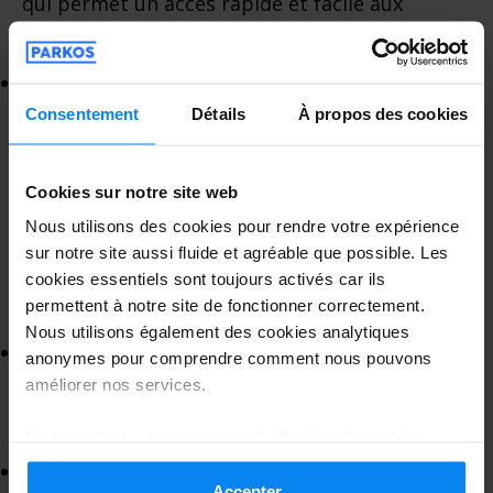
qui permet un accès rapide et facile aux
portes d’embarquement.
: Les 10 premières minutes sont
Tarifs
Consentement
Détails
À propos des cookies
gratuites. Au-delà, des frais de 5 € sont
appliqués pour les 10 minutes
Cookies sur notre site web
supplémentaires, puis 1 € par minute au-
Nous utilisons des cookies pour rendre votre expérience
delà de 20 minutes.
sur notre site aussi fluide et agréable que possible. Les
cookies essentiels sont toujours activés car ils
permettent à notre site de fonctionner correctement.
Terminal 2 (A, B, C, D, E, F, G)
Nous utilisons également des cookies analytiques
: Chaque sous-terminal dispose
Emplacement
anonymes pour comprendre comment nous pouvons
améliorer nos services.
de sa propre zone de dépose-minute, située
à proximité immédiate de l’entrée.
En acceptant, vous acceptez l'utilisation de cookies
conformément aux règles en vigueur dans votre pays,
: Les conditions sont similaires à celles
Tarifs
mais vous pouvez modifier vos paramètres à tout
Accepter