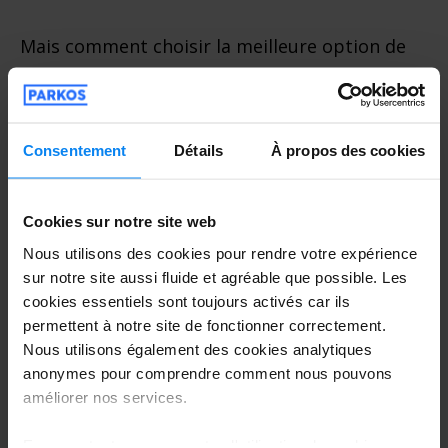
Mais comment choisir la meilleure option de
parking parmi toutes celles proposées ?
C’est là que
Parkos
, la plateforme de
Consentement
Détails
À propos des cookies
comparaison de parkings d’aéroport, entre
en jeu.
Cookies sur notre site web
Parkos : Trouvez le meilleur
Nous utilisons des cookies pour rendre votre expérience
parking près de l’aéroport de
sur notre site aussi fluide et agréable que possible. Les
Marseille
cookies essentiels sont toujours activés car ils
permettent à notre site de fonctionner correctement.
Parkos est la plateforme idéale pour
Nous utilisons également des cookies analytiques
anonymes pour comprendre comment nous pouvons
comparer et réserver des parkings autour
améliorer nos services.
de l’aéroport de Marseille-Provence. Grâce à
En acceptant, vous acceptez l'utilisation de cookies