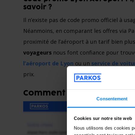
savoir ?
Il n’existe pas de code promo officiel à usa
Néanmoins, en comparant les offres via Pa
proximité de l’aéroport à un tarif bien pl
voyageurs
nous font confiance pour trou
l’aéroport de Lyon
ou un
service de voitu
prix.
Comment utiliser un code
Consentement
Cookies sur notre site web
Nous utilisons des cookies po
essentiels sont toujours acti