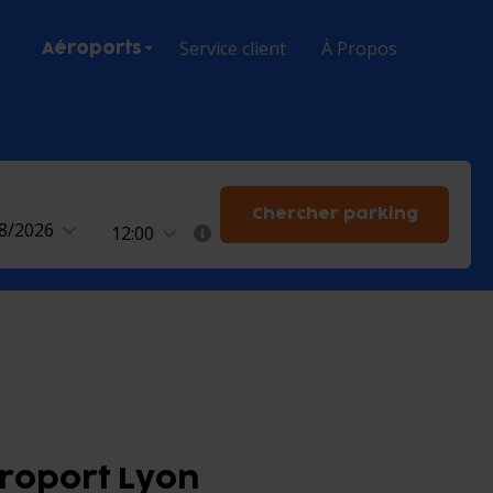
Service client
À Propos
Aéroports
n
Chercher parking
08/2026
12:00
roport Lyon