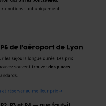
evoir des
offres ponctuelles,
s promotions sont uniquement
 P5 de l’aéroport de Lyon
r les séjours longue durée. Les prix
 pouvez souvent trouver
des places
tandards.
 et réserver au meilleur prix ➔
2, P3 et P4 — que faut-il