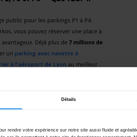
ge public pour les parkings P1 à P4.
rkos, vous pouvez réserver une place à
us avantageux. Déjà plus de
7 millions de
ver un
parking avec navette à
rier à l’aéroport de Lyon
au meilleur
 promo sur Parkos ?
Détails
ur rendre votre expérience sur notre site aussi fluide et agréab
vés car ils permettent à notre site de fonctionner correctement.