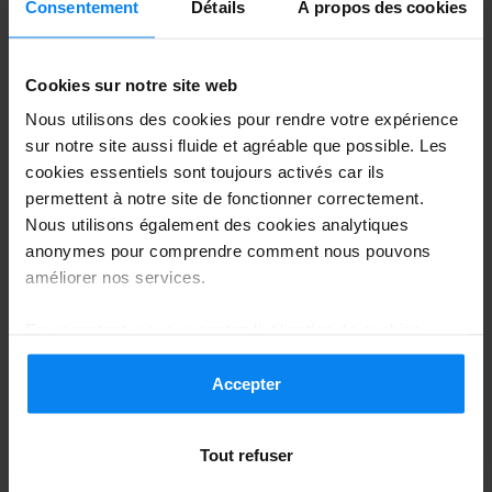
Consentement
Détails
À propos des cookies
profiter des boutiques et des espaces de
détente avant votre embarquement.
Cookies sur notre site web
Combien de temps avant
Nous utilisons des cookies pour rendre votre expérience
sur notre site aussi fluide et agréable que possible. Les
arriver si vous vous garez à
cookies essentiels sont toujours activés car ils
l’aéroport de Toulouse ?
permettent à notre site de fonctionner correctement.
Si vous prévoyez de venir en voiture,
Nous utilisons également des cookies analytiques
anonymes pour comprendre comment nous pouvons
l’aéroport de Toulouse propose plusieurs
améliorer nos services.
options de stationnement, des parkings
En acceptant, vous acceptez l'utilisation de cookies
économiques aux parkings premium plus
conformément aux règles en vigueur dans votre pays,
proches du terminal. Il est recommandé de
mais vous pouvez modifier vos paramètres à tout
Accepter
moment. Pour plus de détails, consultez notre
Politique
prévoir
15 à 30 minutes supplémentaires
de confidentialité
.
Tout refuser
pour trouver une place, garer votre véhicule